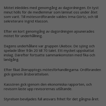
Mötet inleddes med genomgång av dagordningen. En tyst
minut hölls för de medlemmar som lämnat oss under åtet
som varit. Till mötesordförande valdes Irma Görtz, och till
sekreterare Ingrid Klasson.
Efter en kort genomgång av dagordningen ajounerades
mötet för underhållning.
Dagens underhållare var gruppen Ukebox. De sjöng och
spelade låter från 20 till 70 talet. Ett mycket uppskattat
inslag. Därefter fortsatte sammankomsten med fika och
landgång.
Efter fikat återupptogs mötesförhandlingarna. Ordföranden
gick igenom årsberättelsen.
Kassören gick igenom den ekonomiska rapporten, och
revisorn läste upp revisorernas utlåtande.
Styrelsen beviljades full ansvars frihet för det gångna året.