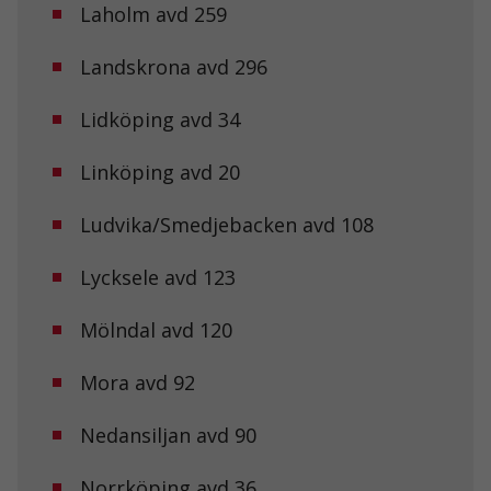
Laholm avd 259
Nödvändiga
Landskrona avd 296
Dessa kakor
går inte att
välja bort. De
Lidköping avd 34
behövs för att
hemsidan
Linköping avd 20
över huvud
taget ska
fungera.
Ludvika/Smedjebacken avd 108
Lycksele avd 123
Statistik
För att vi ska
Mölndal avd 120
kunna
förbättra
hemsidans
Mora avd 92
funktionalitet
och
uppbyggnad,
Nedansiljan avd 90
baserat på
hur
Norrköping avd 36
hemsidan