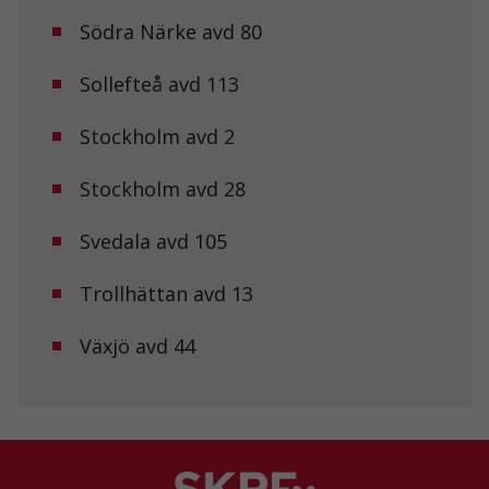
intressen och ditt
beteende när du
Södra Närke avd 80
surfar ökar du
chansen att få se
Sollefteå avd 113
personligt
anpassat innehåll
och erbjudanden.
Stockholm avd 2
Stockholm avd 28
Svedala avd 105
Trollhättan avd 13
Växjö avd 44