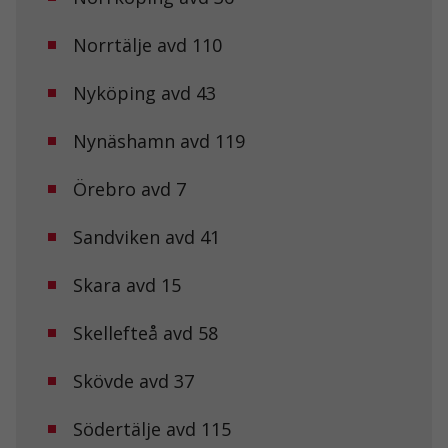
används.
Norrtälje avd 110
Upplevelse
Nyköping avd 43
För att vår
hemsida ska
prestera så
Nynäshamn avd 119
bra som
möjligt under
Örebro avd 7
ditt besök.
Om du nekar
de här
Sandviken avd 41
kakorna
kommer viss
funktionalitet
Skara avd 15
att försvinna
från
Skellefteå avd 58
hemsidan.
Skövde avd 37
Marknadsföring
Genom att dela
Södertälje avd 115
med dig av dina