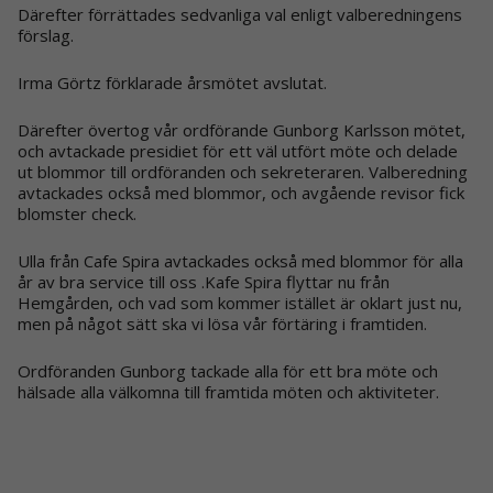
Därefter förrättades sedvanliga val enligt valberedningens
förslag.
Irma Görtz förklarade årsmötet avslutat.
Därefter övertog vår ordförande Gunborg Karlsson mötet,
och avtackade presidiet för ett väl utfört möte och delade
ut blommor till ordföranden och sekreteraren. Valberedning
avtackades också med blommor, och avgående revisor fick
blomster check.
Ulla från Cafe Spira avtackades också med blommor för alla
år av bra service till oss .Kafe Spira flyttar nu från
Hemgården, och vad som kommer istället är oklart just nu,
men på något sätt ska vi lösa vår förtäring i framtiden.
Ordföranden Gunborg tackade alla för ett bra möte och
hälsade alla välkomna till framtida möten och aktiviteter.