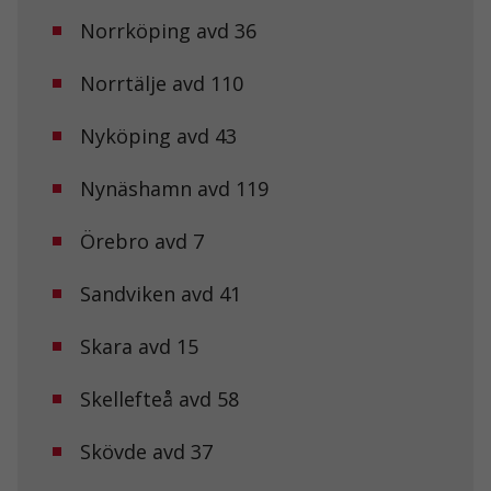
Norrköping avd 36
Nödvändiga
Norrtälje avd 110
Dessa kakor
går inte att
Nyköping avd 43
välja bort. De
behövs för att
hemsidan
Nynäshamn avd 119
över huvud
taget ska
fungera.
Örebro avd 7
Sandviken avd 41
Statistik
För att vi ska
Skara avd 15
kunna
förbättra
hemsidans
Skellefteå avd 58
funktionalitet
och
uppbyggnad,
Skövde avd 37
baserat på
hur