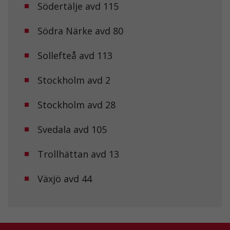
Södertälje avd 115
hemsidan
används.
Södra Närke avd 80
Upplevelse
Sollefteå avd 113
För att vår
hemsida ska
prestera så
Stockholm avd 2
bra som
möjligt under
Stockholm avd 28
ditt besök.
Om du nekar
de här
Svedala avd 105
kakorna
kommer viss
funktionalitet
Trollhättan avd 13
att försvinna
från
Växjö avd 44
hemsidan.
Marknadsföring
Genom att dela