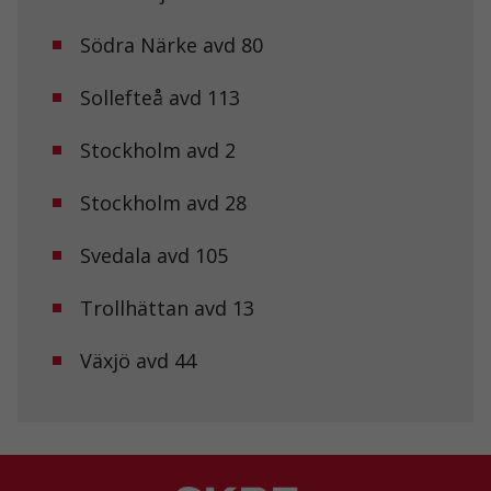
Södra Närke avd 80
Statistik
För att vi ska
kunna
Sollefteå avd 113
förbättra
hemsidans
Stockholm avd 2
funktionalitet
och
uppbyggnad,
Stockholm avd 28
baserat på
hur
hemsidan
Svedala avd 105
används.
Trollhättan avd 13
Upplevelse
Växjö avd 44
För att vår
hemsida ska
prestera så
bra som
möjligt under
ditt besök.
Om du nekar