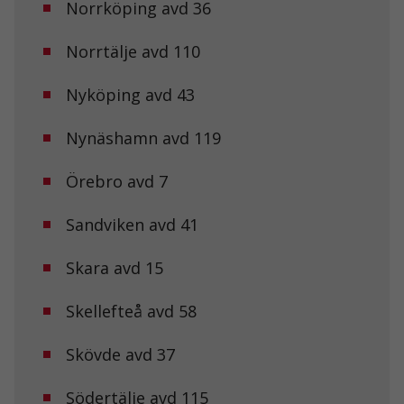
Norrköping avd 36
Norrtälje avd 110
Nyköping avd 43
Nynäshamn avd 119
Örebro avd 7
Sandviken avd 41
Nödvändiga
Skara avd 15
Dessa kakor
går inte att
välja bort. De
Skellefteå avd 58
behövs för att
hemsidan
över huvud
Skövde avd 37
taget ska
fungera.
Södertälje avd 115