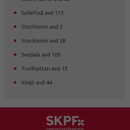
Statistik
För att vi ska
Sollefteå avd 113
kunna
förbättra
Stockholm avd 2
hemsidans
funktionalitet
och
Stockholm avd 28
uppbyggnad,
baserat på
hur
Svedala avd 105
hemsidan
används.
Trollhättan avd 13
Växjö avd 44
Upplevelse
För att vår
hemsida ska
prestera så
bra som
möjligt under
ditt besök.
Om du nekar
de här