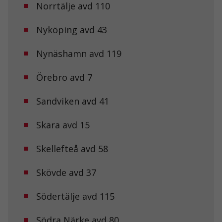
Norrtälje avd 110
Nyköping avd 43
Nynäshamn avd 119
Örebro avd 7
Sandviken avd 41
Skara avd 15
Nödvändiga
Dessa kakor
går inte att
Skellefteå avd 58
välja bort. De
behövs för att
Skövde avd 37
hemsidan
över huvud
taget ska
Södertälje avd 115
fungera.
Södra Närke avd 80