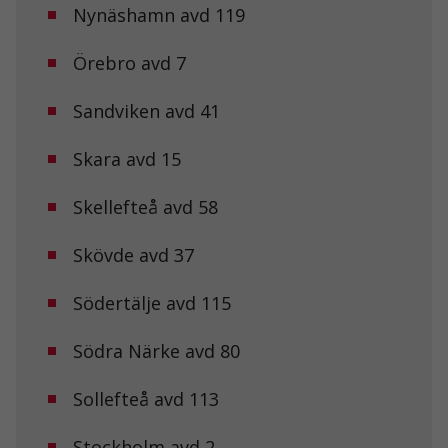
Dessa kakor
Nynäshamn avd 119
går inte att
välja bort. De
Örebro avd 7
behövs för att
hemsidan
över huvud
Sandviken avd 41
taget ska
fungera.
Skara avd 15
Statistik
Skellefteå avd 58
För att vi ska
kunna
Skövde avd 37
förbättra
hemsidans
funktionalitet
Södertälje avd 115
och
uppbyggnad,
baserat på
Södra Närke avd 80
hur
hemsidan
Sollefteå avd 113
används.
Stockholm avd 2