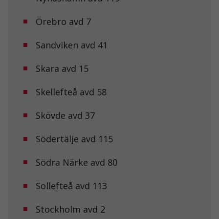
går inte att
välja bort. De
Örebro avd 7
behövs för att
hemsidan
över huvud
Sandviken avd 41
taget ska
fungera.
Skara avd 15
Skellefteå avd 58
Statistik
För att vi ska
kunna
Skövde avd 37
förbättra
hemsidans
funktionalitet
Södertälje avd 115
och
uppbyggnad,
Södra Närke avd 80
baserat på
hur
hemsidan
Sollefteå avd 113
används.
Stockholm avd 2