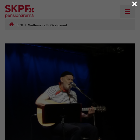
×
Hem
/
Medlemsträff i Oxelösund