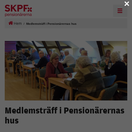
×
Hem
/
Medlemsträff i Pensionärernas hus
Medlemsträff i Pensionärernas
hus