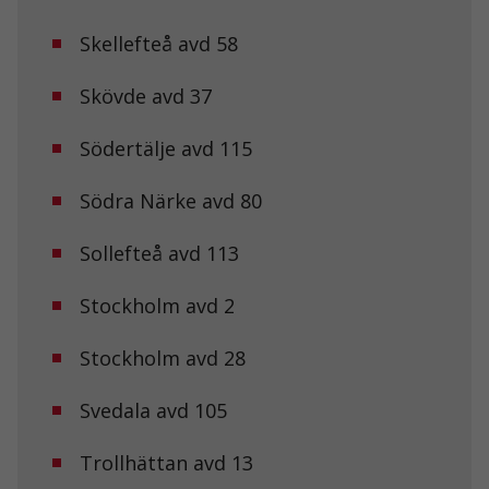
över huvud
taget ska
Skellefteå avd 58
fungera.
Skövde avd 37
Statistik
Södertälje avd 115
För att vi ska
kunna
förbättra
Södra Närke avd 80
hemsidans
funktionalitet
och
Sollefteå avd 113
uppbyggnad,
baserat på
Stockholm avd 2
hur
hemsidan
används.
Stockholm avd 28
Svedala avd 105
Upplevelse
För att vår
hemsida ska
Trollhättan avd 13
prestera så