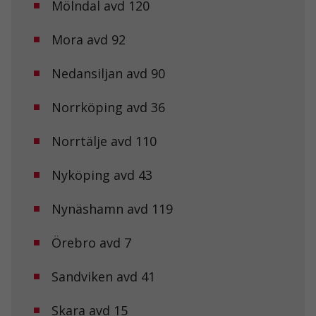
Mölndal avd 120
Mora avd 92
Nedansiljan avd 90
Norrköping avd 36
Norrtälje avd 110
Nyköping avd 43
Nynäshamn avd 119
Örebro avd 7
Nödvändiga
Dessa kakor
Sandviken avd 41
går inte att
välja bort. De
behövs för att
Skara avd 15
hemsidan