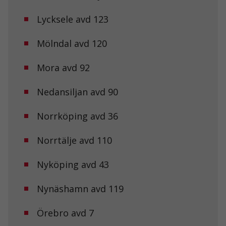
Lycksele avd 123
Mölndal avd 120
Mora avd 92
Nedansiljan avd 90
Norrköping avd 36
Norrtälje avd 110
Nyköping avd 43
Nynäshamn avd 119
Nödvändiga
Dessa kakor
Örebro avd 7
går inte att
välja bort. De