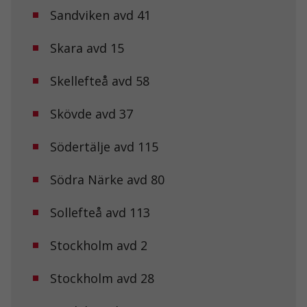
behövs för att
Sandviken avd 41
hemsidan
över huvud
Skara avd 15
taget ska
fungera.
Skellefteå avd 58
Statistik
Skövde avd 37
För att vi ska
kunna
förbättra
Södertälje avd 115
hemsidans
funktionalitet
Södra Närke avd 80
och
uppbyggnad,
baserat på
Sollefteå avd 113
hur
hemsidan
används.
Stockholm avd 2
Stockholm avd 28
Upplevelse
För att vår