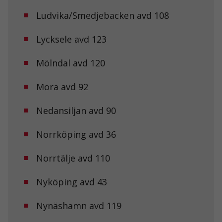
Ludvika/Smedjebacken avd 108
Lycksele avd 123
Mölndal avd 120
Mora avd 92
Nedansiljan avd 90
Norrköping avd 36
Norrtälje avd 110
Nyköping avd 43
Nödvändiga
Nynäshamn avd 119
Dessa kakor
går inte att