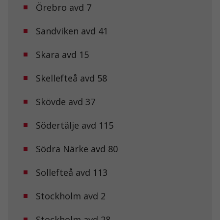
Örebro avd 7
välja bort. De
behövs för att
hemsidan
Sandviken avd 41
över huvud
taget ska
Skara avd 15
fungera.
Skellefteå avd 58
Statistik
För att vi ska
Skövde avd 37
kunna
förbättra
hemsidans
Södertälje avd 115
funktionalitet
och
Södra Närke avd 80
uppbyggnad,
baserat på
hur
Sollefteå avd 113
hemsidan
används.
Stockholm avd 2
Upplevelse
Stockholm avd 28