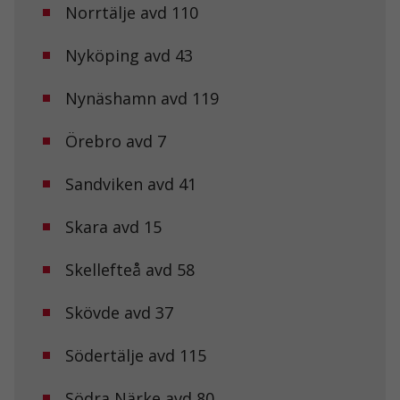
kakorna
Norrtälje avd 110
kommer viss
funktionalitet
att försvinna
Nyköping avd 43
från
hemsidan.
Nynäshamn avd 119
Örebro avd 7
Marknadsföring
Genom att dela
med dig av dina
Sandviken avd 41
intressen och ditt
beteende när du
surfar ökar du
Skara avd 15
chansen att få se
personligt
Skellefteå avd 58
anpassat innehåll
och erbjudanden.
Skövde avd 37
Södertälje avd 115
Södra Närke avd 80