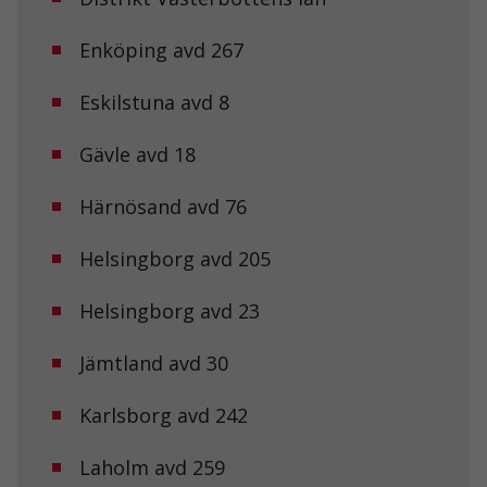
Enköping avd 267
Eskilstuna avd 8
Gävle avd 18
Härnösand avd 76
Helsingborg avd 205
Nödvändiga
Dessa kakor
Helsingborg avd 23
går inte att
välja bort. De
Jämtland avd 30
behövs för att
hemsidan
över huvud
Karlsborg avd 242
taget ska
fungera.
Laholm avd 259