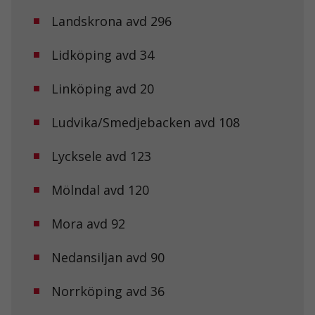
Statistik
Landskrona avd 296
För att vi ska
kunna
Lidköping avd 34
förbättra
hemsidans
funktionalitet
Linköping avd 20
och
uppbyggnad,
baserat på
Ludvika/Smedjebacken avd 108
hur
hemsidan
Lycksele avd 123
används.
Mölndal avd 120
Upplevelse
För att vår
Mora avd 92
hemsida ska
prestera så
bra som
Nedansiljan avd 90
möjligt under
ditt besök.
Norrköping avd 36
Om du nekar
de här