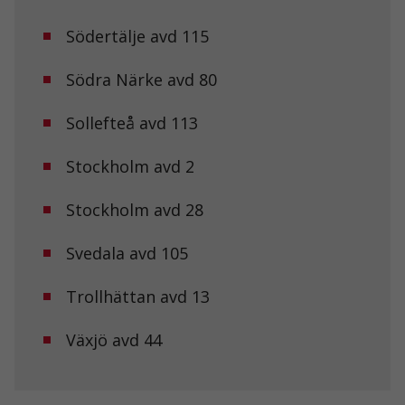
med dig av dina
intressen och ditt
Södertälje avd 115
beteende när du
surfar ökar du
Södra Närke avd 80
chansen att få se
personligt
anpassat innehåll
Sollefteå avd 113
och erbjudanden.
Stockholm avd 2
Stockholm avd 28
Svedala avd 105
Trollhättan avd 13
Växjö avd 44