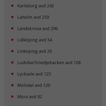
Karlsborg avd 242
Laholm avd 259
Nödvändiga
Dessa kakor
Landskrona avd 296
går inte att
välja bort. De
behövs för att
Lidköping avd 34
hemsidan
över huvud
taget ska
Linköping avd 20
fungera.
Ludvika/Smedjebacken avd 108
Statistik
Lycksele avd 123
För att vi ska
kunna
förbättra
Mölndal avd 120
hemsidans
funktionalitet
och
Mora avd 92
uppbyggnad,
baserat på