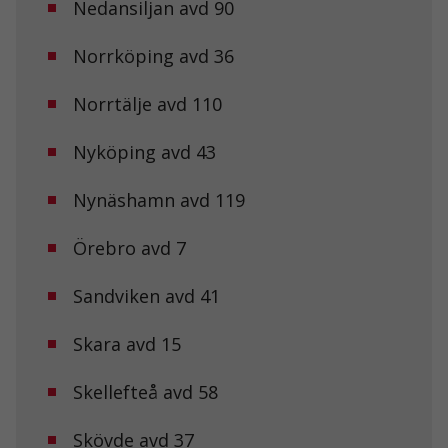
Nedansiljan avd 90
hur
hemsidan
används.
Norrköping avd 36
Norrtälje avd 110
Upplevelse
För att vår
hemsida ska
Nyköping avd 43
prestera så
bra som
Nynäshamn avd 119
möjligt under
ditt besök.
Om du nekar
Örebro avd 7
de här
kakorna
kommer viss
Sandviken avd 41
funktionalitet
att försvinna
Skara avd 15
från
hemsidan.
Skellefteå avd 58
Marknadsföring
Skövde avd 37
Genom att dela