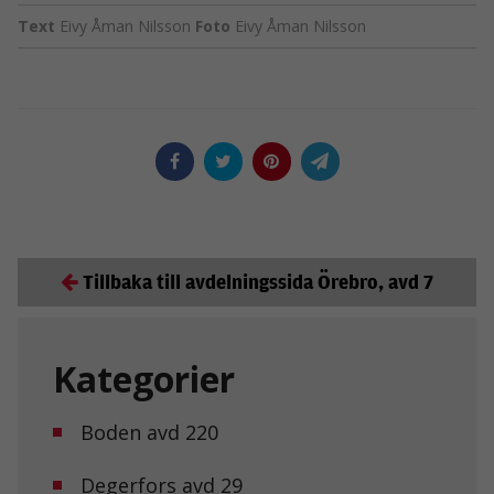
Text
Eivy Åman Nilsson
Foto
Eivy Åman Nilsson
Tillbaka till avdelningssida Örebro, avd 7
Kategorier
Boden avd 220
Degerfors avd 29