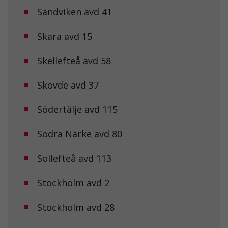
hemsida ska
Sandviken avd 41
prestera så
bra som
möjligt under
Skara avd 15
ditt besök.
Om du nekar
Skellefteå avd 58
de här
kakorna
kommer viss
Skövde avd 37
funktionalitet
att försvinna
från
Södertälje avd 115
hemsidan.
Södra Närke avd 80
Marknadsföring
Sollefteå avd 113
Genom att dela
med dig av dina
intressen och ditt
Stockholm avd 2
beteende när du
surfar ökar du
chansen att få se
Stockholm avd 28
personligt
anpassat innehåll