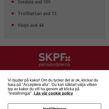
Svedala avd 105
och erbjudanden.
Trollhättan avd 13
Växjö avd 44
SKPF Pensionärerna
Besök: Sveavägen 68
Vi bjuder på kakor! Om du tycker det är ok, klickar du
Post: Box 3619, 103 59 Stockholm
bara på "Acceptera alla". Du kan såklart välja vilken
Telefon: 010-222 81 00
typ av kakor du vill ha genom att klicka på
E-post:
info@skpf.se
"Inställningar".
Läs vår cookie policy
SKPF Pensionärerna är en organisation för
Inställningar