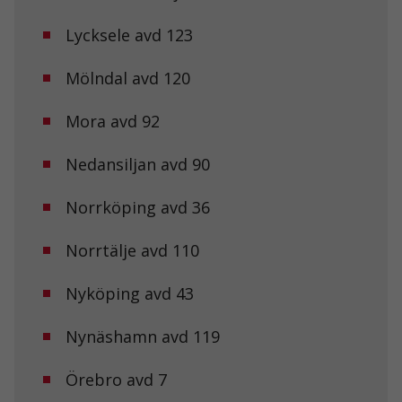
behövs för att
hemsidan
Lycksele avd 123
över huvud
taget ska
Mölndal avd 120
fungera.
Mora avd 92
Statistik
För att vi ska
Nedansiljan avd 90
kunna
förbättra
hemsidans
Norrköping avd 36
funktionalitet
och
Norrtälje avd 110
uppbyggnad,
baserat på
hur
Nyköping avd 43
hemsidan
används.
Nynäshamn avd 119
Upplevelse
Örebro avd 7
För att vår