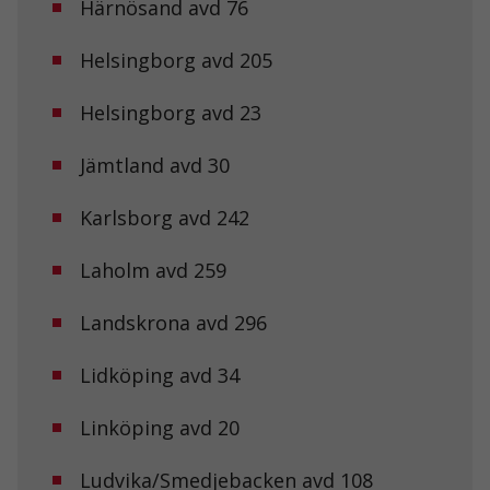
Härnösand avd 76
Helsingborg avd 205
Helsingborg avd 23
Jämtland avd 30
Karlsborg avd 242
Laholm avd 259
Landskrona avd 296
Lidköping avd 34
Linköping avd 20
Nödvändiga
Dessa kakor
går inte att
Ludvika/Smedjebacken avd 108
välja bort. De