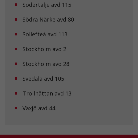
hemsidan
Södertälje avd 115
används.
Södra Närke avd 80
Upplevelse
Sollefteå avd 113
För att vår
hemsida ska
prestera så
Stockholm avd 2
bra som
möjligt under
Stockholm avd 28
ditt besök.
Om du nekar
de här
Svedala avd 105
kakorna
kommer viss
funktionalitet
Trollhättan avd 13
att försvinna
från
Växjö avd 44
hemsidan.
Marknadsföring
Genom att dela