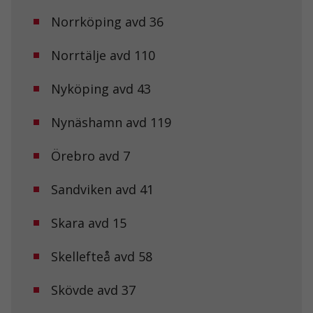
Norrköping avd 36
Nödvändiga
Norrtälje avd 110
Dessa kakor
går inte att
välja bort. De
Nyköping avd 43
behövs för att
hemsidan
Nynäshamn avd 119
över huvud
taget ska
fungera.
Örebro avd 7
Sandviken avd 41
Statistik
För att vi ska
kunna
Skara avd 15
förbättra
hemsidans
Skellefteå avd 58
funktionalitet
och
uppbyggnad,
Skövde avd 37
baserat på
hur