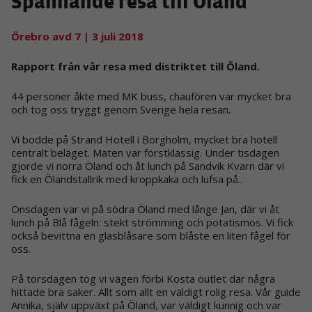
Spännande resa till Öland
Örebro avd 7
| 3 juli 2018
Rapport från vår resa med distriktet till Öland.
44 personer åkte med MK buss, chaufören var mycket bra
och tog oss tryggt genom Sverige hela resan.
Vi bodde på Strand Hotell i Borgholm, mycket bra hotell
centralt beläget. Maten var förstklassig. Under tisdagen
gjorde vi norra Öland och åt lunch på Sandvik Kvarn där vi
fick en Ölandstallrik med kroppkaka och lufsa på..
Onsdagen var vi på södra Öland med långe Jan, där vi åt
lunch på Blå fågeln: stekt strömming och potatismos. Vi fick
också bevittna en glasblåsare som blåste en liten fågel för
oss.
På torsdagen tog vi vägen förbi Kosta outlet där några
hittade bra saker. Allt som allt en väldigt rolig resa. Vår guide
Annika, själv uppväxt på Öland, var väldigt kunnig och var