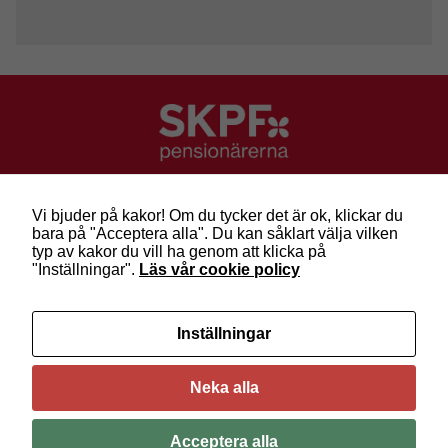
SKPF Pensionärerna
Besök: Sveavägen 68
Vi bjuder på kakor! Om du tycker det är ok, klickar du
Post: Box 3619, 103 59 Stockholm
bara på "Acceptera alla". Du kan såklart välja vilken
Telefon: 010-222 81 00
typ av kakor du vill ha genom att klicka på
E-post:
info@skpf.se
"Inställningar".
Läs vår cookie policy
SKPF Pensionärerna är en organisation för
Inställningar
pensionärer i alla åldrar. Vi försvarar välfärden och
kräver pensioner som går att leva på –
kom med
oss i dag!
Neka alla
Följ oss på Facebook
Acceptera alla