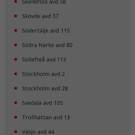
Skellefteå avd 58
Marknadsföring
Genom att dela
med dig av dina
Skövde avd 37
intressen och ditt
beteende när du
Södertälje avd 115
surfar ökar du
chansen att få se
personligt
Södra Närke avd 80
anpassat innehåll
och erbjudanden.
Sollefteå avd 113
Stockholm avd 2
Stockholm avd 28
Svedala avd 105
Trollhättan avd 13
Växjö avd 44