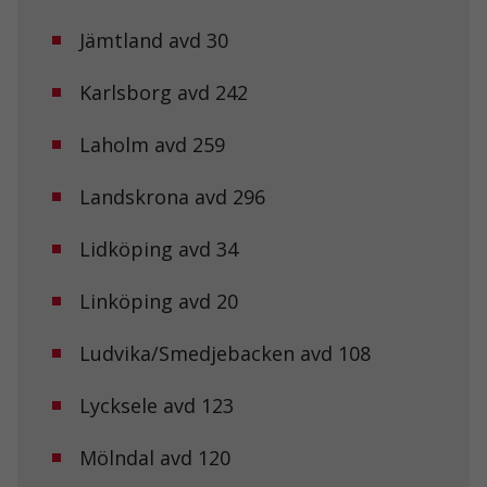
Jämtland avd 30
Karlsborg avd 242
Nödvändiga
Dessa kakor
Laholm avd 259
går inte att
välja bort. De
Landskrona avd 296
behövs för att
hemsidan
över huvud
Lidköping avd 34
taget ska
fungera.
Linköping avd 20
Statistik
Ludvika/Smedjebacken avd 108
För att vi ska
kunna
Lycksele avd 123
förbättra
hemsidans
funktionalitet
Mölndal avd 120
och
uppbyggnad,