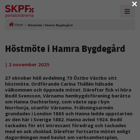
×
Hem
/
Höstmöte i Hamra Bygdegård
Höstmöte i Hamra Bygdegård
| 2 november 2025
27 oktober höll avdelning 73 Östbo Västbo sitt
höstmöte. Ordförande Carina Thållén hälsade
välkommen och öppnade mötet. Därefter fick vi höra
Bodil Svensson, Värnamo hembygdsförening berätta
om Hanna Ouchterlony, som växte upp i byn
Norrhorja, utanför Värnamo. Frälsningsarmén
grundades i London 1865 och Hanna ledde uppstarten
av den här i Sverige 1882. Hanna avled 1924. Bodil
tackades för ett intressant föredrag och tackades
med en ask choklad. Därefter fortsatte mötet enligt
dagordningen med beslut om verksamhetsplan,