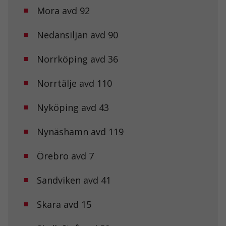
Mora avd 92
baserat på
hur
hemsidan
Nedansiljan avd 90
används.
Norrköping avd 36
Upplevelse
För att vår
Norrtälje avd 110
hemsida ska
prestera så
Nyköping avd 43
bra som
möjligt under
ditt besök.
Nynäshamn avd 119
Om du nekar
de här
kakorna
Örebro avd 7
kommer viss
funktionalitet
Sandviken avd 41
att försvinna
från
hemsidan.
Skara avd 15