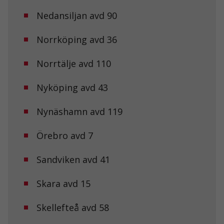
Nedansiljan avd 90
Norrköping avd 36
Nödvändiga
Dessa kakor
Norrtälje avd 110
går inte att
välja bort. De
behövs för att
Nyköping avd 43
hemsidan
över huvud
taget ska
Nynäshamn avd 119
fungera.
Örebro avd 7
Statistik
Sandviken avd 41
För att vi ska
kunna
förbättra
Skara avd 15
hemsidans
funktionalitet
och
Skellefteå avd 58
uppbyggnad,
baserat på