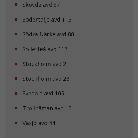
Skövde avd 37
hur
hemsidan
används.
Södertälje avd 115
Södra Närke avd 80
Upplevelse
För att vår
Sollefteå avd 113
hemsida ska
prestera så
bra som
Stockholm avd 2
möjligt under
ditt besök.
Om du nekar
Stockholm avd 28
de här
kakorna
Svedala avd 105
kommer viss
funktionalitet
att försvinna
Trollhättan avd 13
från
hemsidan.
Växjö avd 44
Marknadsföring