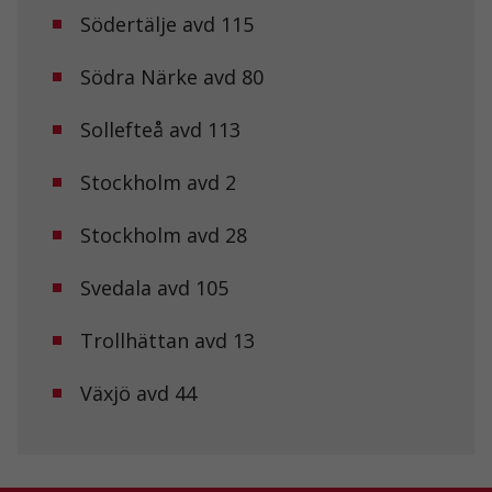
Södertälje avd 115
Statistik
Södra Närke avd 80
För att vi ska
kunna
förbättra
Sollefteå avd 113
hemsidans
funktionalitet
Stockholm avd 2
och
uppbyggnad,
baserat på
Stockholm avd 28
hur
hemsidan
används.
Svedala avd 105
Trollhättan avd 13
Upplevelse
För att vår
Växjö avd 44
hemsida ska
prestera så
bra som
möjligt under
ditt besök.