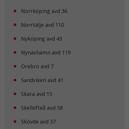
Norrköping avd 36
Norrtälje avd 110
Nyköping avd 43
Nynäshamn avd 119
Örebro avd 7
Sandviken avd 41
Nödvändiga
Dessa kakor
Skara avd 15
går inte att
välja bort. De
behövs för att
Skellefteå avd 58
hemsidan
över huvud
Skövde avd 37
taget ska
fungera.