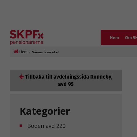
Hem
Om S
Hem
/
Vårens läsecirkel
Tillbaka till avdelningssida Ronneby,
avd 95
Kategorier
Boden avd 220