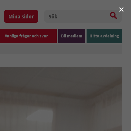
×
Mina sidor
Vanliga frågor och svar
Bli medlem
Hitta avdelning