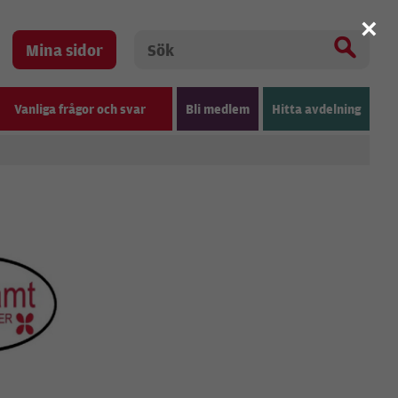
×
Mina sidor
Vanliga frågor och svar
Bli medlem
Hitta avdelning