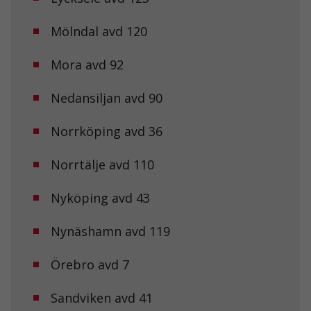
Mölndal avd 120
Mora avd 92
Nedansiljan avd 90
Nödvändiga
Dessa kakor
går inte att
Norrköping avd 36
välja bort. De
behövs för att
Norrtälje avd 110
hemsidan
över huvud
taget ska
Nyköping avd 43
fungera.
Nynäshamn avd 119
Statistik
För att vi ska
Örebro avd 7
kunna
förbättra
Sandviken avd 41
hemsidans
funktionalitet