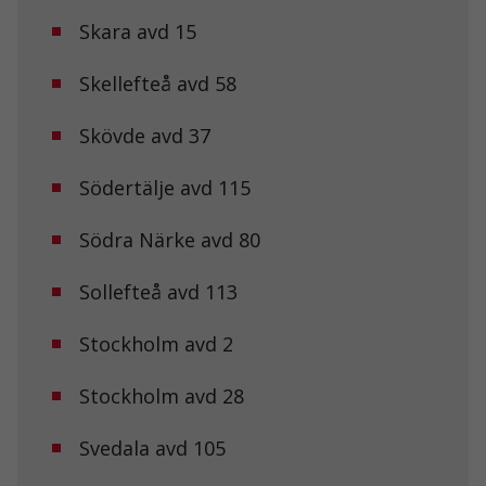
och
Skara avd 15
uppbyggnad,
baserat på
hur
Skellefteå avd 58
hemsidan
används.
Skövde avd 37
Södertälje avd 115
Upplevelse
För att vår
hemsida ska
Södra Närke avd 80
prestera så
bra som
möjligt under
Sollefteå avd 113
ditt besök.
Om du nekar
Stockholm avd 2
de här
kakorna
kommer viss
Stockholm avd 28
funktionalitet
att försvinna
från
Svedala avd 105
hemsidan.