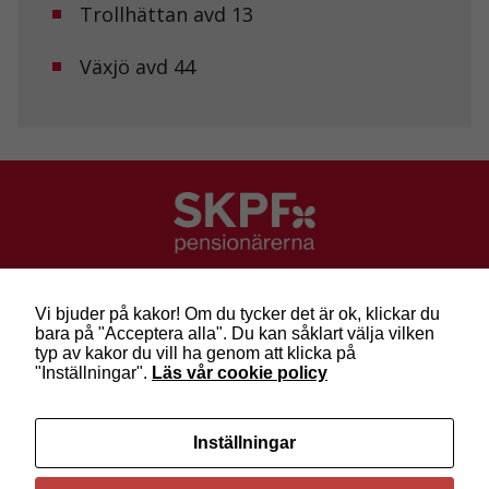
Trollhättan avd 13
Marknadsföring
Växjö avd 44
Genom att dela
med dig av dina
intressen och ditt
beteende när du
surfar ökar du
chansen att få se
personligt
anpassat innehåll
och erbjudanden.
SKPF Pensionärerna
Besök: Sveavägen 68
Vi bjuder på kakor! Om du tycker det är ok, klickar du
Post: Box 3619, 103 59 Stockholm
bara på "Acceptera alla". Du kan såklart välja vilken
Telefon: 010-222 81 00
typ av kakor du vill ha genom att klicka på
E-post:
info@skpf.se
"Inställningar".
Läs vår cookie policy
SKPF Pensionärerna är en organisation för
Inställningar
pensionärer i alla åldrar. Vi försvarar välfärden och
kräver pensioner som går att leva på –
kom med