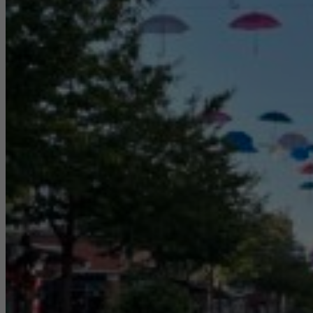
hur
hemsidan
används.
Upplevelse
För att vår
hemsida ska
prestera så
bra som
möjligt under
ditt besök.
Om du nekar
de här
kakorna
kommer viss
funktionalitet
att försvinna
från
hemsidan.
Marknadsföring