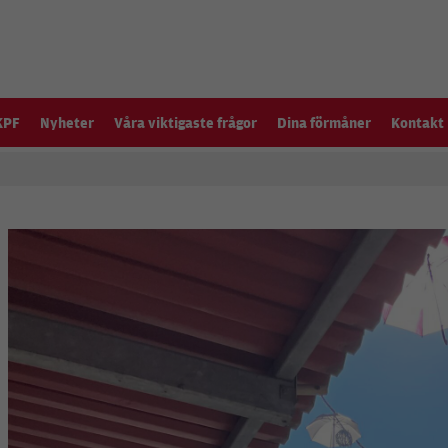
KPF
Nyheter
Våra viktigaste frågor
Dina förmåner
Kontakt