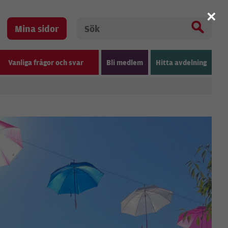
×
Mina sidor
Vanliga frågor och svar
Bli medlem
Hitta avdelning