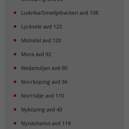
förbättra
hemsidans
Ludvika/Smedjebacken avd 108
funktionalitet
och
uppbyggnad,
Lycksele avd 123
baserat på
hur
Mölndal avd 120
hemsidan
används.
Mora avd 92
Upplevelse
Nedansiljan avd 90
För att vår
hemsida ska
prestera så
Norrköping avd 36
bra som
möjligt under
Norrtälje avd 110
ditt besök.
Om du nekar
de här
Nyköping avd 43
kakorna
kommer viss
funktionalitet
Nynäshamn avd 119
att försvinna