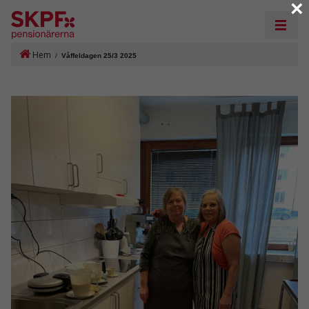
×
Hem
/
Våffeldagen 25/3 2025