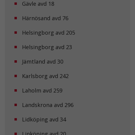
Gävle avd 18
Härnösand avd 76
Helsingborg avd 205
Helsingborg avd 23
Nödvändiga
Jämtland avd 30
Dessa kakor
går inte att
Karlsborg avd 242
välja bort. De
behövs för att
hemsidan
Laholm avd 259
över huvud
taget ska
fungera.
Landskrona avd 296
Lidköping avd 34
Statistik
För att vi ska
Linköping avd 20
kunna