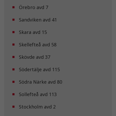
från
Örebro avd 7
hemsidan.
Sandviken avd 41
Marknadsföring
Genom att dela
Skara avd 15
med dig av dina
intressen och ditt
beteende när du
Skellefteå avd 58
surfar ökar du
chansen att få se
Skövde avd 37
personligt
anpassat innehåll
och erbjudanden.
Södertälje avd 115
Södra Närke avd 80
Sollefteå avd 113
Stockholm avd 2