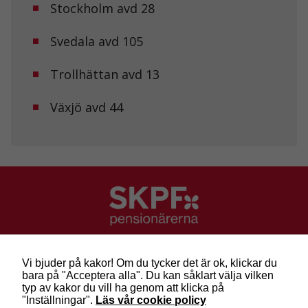
Stockholm avd 28
Svedala avd 105
Trollhättan avd 13
Växjö avd 44
SKPF Pensionärerna
Besök: Sveavägen 68
Vi bjuder på kakor! Om du tycker det är ok, klickar du
Post: Box 3619, 103 59 Stockholm
bara på "Acceptera alla". Du kan såklart välja vilken
Telefon: 010-222 81 00
typ av kakor du vill ha genom att klicka på
E-post:
info@skpf.se
"Inställningar".
Läs vår cookie policy