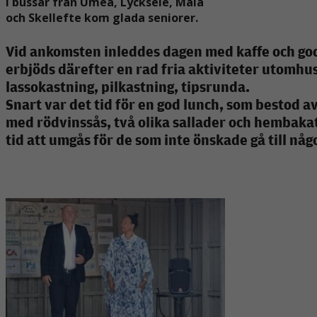
I bussar från Umeå, Lycksele, Malå
och Skellefte kom glada
seniorer.
Vid ankomsten inleddes dagen med kaffe och go
erbjöds därefter en rad fria aktiviteter utomhu
lassokastning, pilkastning, tipsrunda.
Snart var det tid för en god lunch, som bestod av 
med rödvinssås, två olika
sallader och hembakat
tid att umgås för de som inte önskade gå till nå