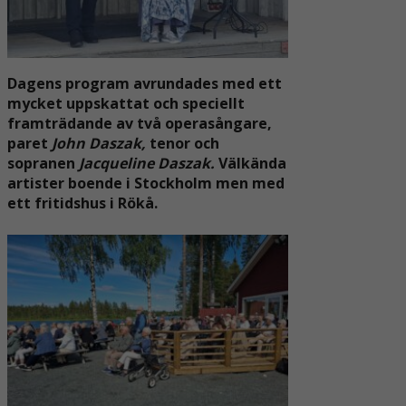
Dagens program avrundades med
ett
mycket uppskattat och speciellt
framträdande av två operasångare,
paret
John Daszak,
tenor och
sopranen
Jacqueline Daszak.
Välkända
artister
boende i Stockholm men med
ett
fritidshus i Rökå.
Nödvändiga
Dessa kakor
går inte att
välja bort. De
behövs för att
hemsidan
över huvud
taget ska
fungera.