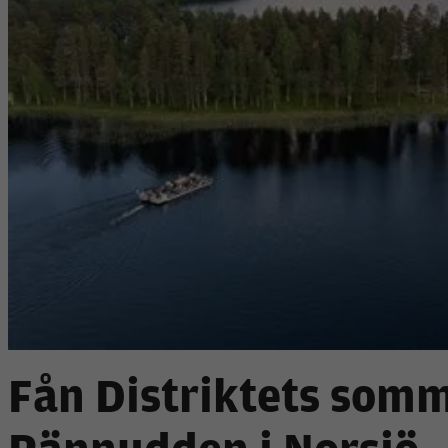
Fån Distriktets som
Rännudden i Norsjö