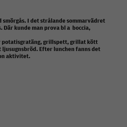
d smörgås. I det strålande sommarvädret
s. Där kunde man prova bl a boccia,
potatisgratäng, grillspett, grillat kött
 ljusugnsbröd. Efter lunchen fanns det
gon
aktivitet.