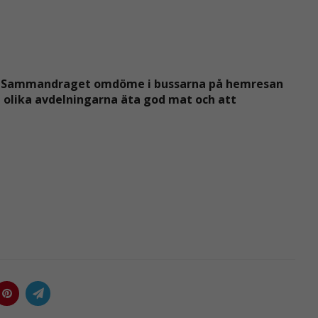
ar. Sammandraget omdöme
i bussarna på hemresan
 olika a
vdelningarna äta god mat och att