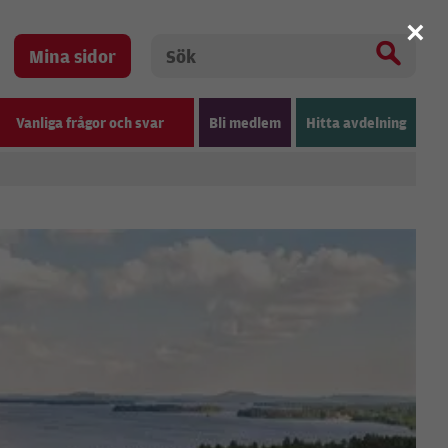
×
Mina sidor
Vanliga frågor och svar
Bli medlem
Hitta avdelning