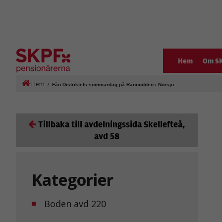
Hem
Om S
Hem
/
Fån Distriktets sommardag på Rännudden i Norsjö
Tillbaka till avdelningssida Skellefteå,
avd 58
Kategorier
Boden avd 220