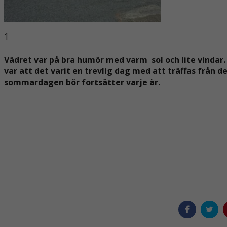
Statistik
1
För att vi ska
kunna
Vädret var på bra humör med varm sol
och lite vind
förbättra
hemsidans
var att det varit
en trevlig dag med att träffas från de
funktionalitet
sommardagen bör fortsätter varje år.
och
uppbyggnad,
baserat på
hur
hemsidan
används.
Upplevelse
För att vår
hemsida ska
prestera så
bra som
möjligt under
ditt besök.