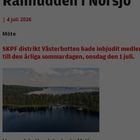
| 4 juli 2026
Möte
SKPF distrikt Västerbotten hade inbjudit medl
till den årliga sommardagen, onsdag den 1 juli.