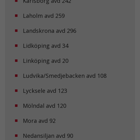
Karlsborg avd 242
med dig av dina
intressen och ditt
beteende när du
Laholm avd 259
surfar ökar du
chansen att få se
Landskrona avd 296
personligt
anpassat innehåll
och erbjudanden.
Lidköping avd 34
Linköping avd 20
Ludvika/Smedjebacken avd 108
Lycksele avd 123
Mölndal avd 120
Mora avd 92
Nedansiljan avd 90