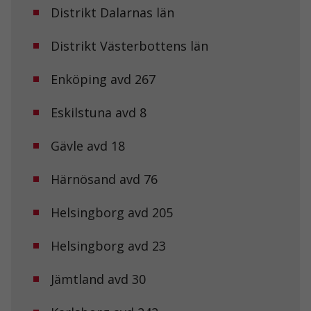
hemsidan
Distrikt Dalarnas län
används.
Distrikt Västerbottens län
Upplevelse
Enköping avd 267
För att vår
hemsida ska
prestera så
Eskilstuna avd 8
bra som
möjligt under
ditt besök.
Gävle avd 18
Om du nekar
de här
Härnösand avd 76
kakorna
kommer viss
funktionalitet
Helsingborg avd 205
att försvinna
från
hemsidan.
Helsingborg avd 23
Jämtland avd 30
Marknadsföring
Genom att dela