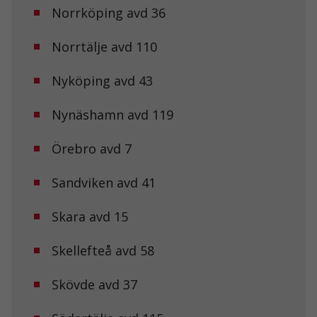
Norrköping avd 36
Statistik
Norrtälje avd 110
För att vi ska
kunna
förbättra
Nyköping avd 43
hemsidans
funktionalitet
och
Nynäshamn avd 119
uppbyggnad,
baserat på
Örebro avd 7
hur
hemsidan
används.
Sandviken avd 41
Skara avd 15
Upplevelse
För att vår
hemsida ska
Skellefteå avd 58
prestera så
bra som
Skövde avd 37
möjligt under
ditt besök.
Om du nekar