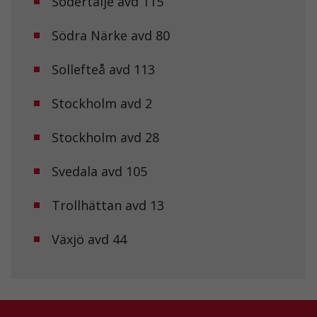
Södertälje avd 115
de här
kakorna
kommer viss
Södra Närke avd 80
funktionalitet
att försvinna
Sollefteå avd 113
från
hemsidan.
Stockholm avd 2
Marknadsföring
Stockholm avd 28
Genom att dela
med dig av dina
Svedala avd 105
intressen och ditt
beteende när du
surfar ökar du
Trollhättan avd 13
chansen att få se
personligt
anpassat innehåll
Växjö avd 44
och erbjudanden.