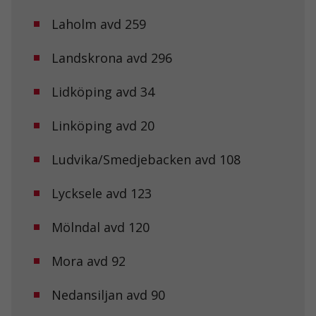
Laholm avd 259
Landskrona avd 296
Lidköping avd 34
Linköping avd 20
Ludvika/Smedjebacken avd 108
Lycksele avd 123
Nödvändiga
Dessa kakor
Mölndal avd 120
går inte att
välja bort. De
behövs för att
Mora avd 92
hemsidan
över huvud
taget ska
Nedansiljan avd 90
fungera.