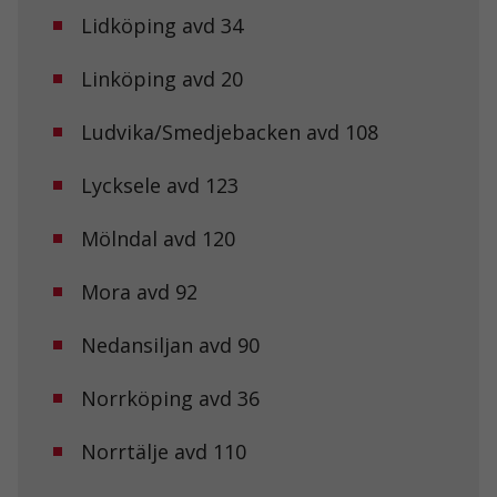
Lidköping avd 34
Linköping avd 20
Ludvika/Smedjebacken avd 108
Lycksele avd 123
Mölndal avd 120
Nödvändiga
Dessa kakor
Mora avd 92
går inte att
välja bort. De
behövs för att
Nedansiljan avd 90
hemsidan
över huvud
Norrköping avd 36
taget ska
fungera.
Norrtälje avd 110
Statistik