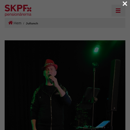
×
Hem
/
Jullunch