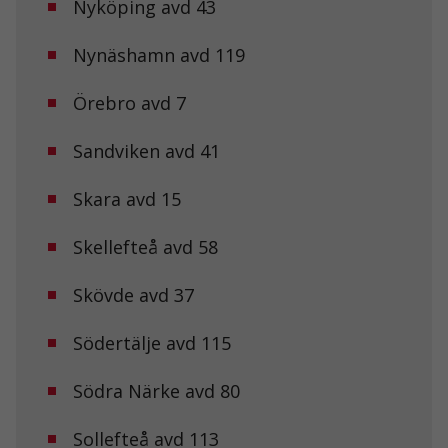
Nyköping avd 43
För att vi ska
kunna
förbättra
Nynäshamn avd 119
hemsidans
funktionalitet
Örebro avd 7
och
uppbyggnad,
baserat på
Sandviken avd 41
hur
hemsidan
används.
Skara avd 15
Skellefteå avd 58
Upplevelse
För att vår
Skövde avd 37
hemsida ska
prestera så
bra som
Södertälje avd 115
möjligt under
ditt besök.
Om du nekar
Södra Närke avd 80
de här
kakorna
Sollefteå avd 113
kommer viss