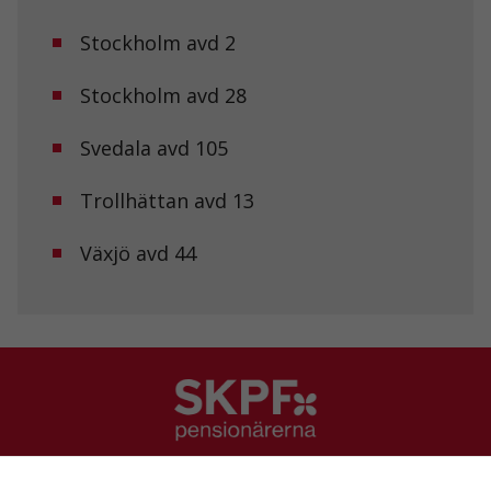
funktionalitet
att försvinna
Stockholm avd 2
från
hemsidan.
Stockholm avd 28
Marknadsföring
Svedala avd 105
Genom att dela
med dig av dina
Trollhättan avd 13
intressen och ditt
beteende när du
surfar ökar du
Växjö avd 44
chansen att få se
personligt
anpassat innehåll
och erbjudanden.
SKPF Pensionärerna