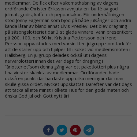
medlemmar. De fick efter välkomsthälsning av dagens
ordförande Christer Eriksson avnjuta en buffé av god
julmat, godis, kaffe och pepparkakor. För underhållningen
stod Jonny Fagerman som bjöd på både julsånger och andra
kända låtar av bland annat Elvis Presley. Det blev dragning
på säsongslotteriet där 3 st glada vinnare vann presentkort
på 200, 100, och 50 kr. Kristina Pettersson och Irene
Persson uppvaktades med varsin liten julgrupp som tack för
att de ställer upp och hjälper till i köket vid medlemsmöten i
Hallsberg. En julgrupp delades också ut i dagens
närvarolotteri innan det var dags för dragning i
”årlotteriet”som denna gång var ett paketlotteri plus några
fina vinster skänkta av medlemmar. Ordföranden hade
också en punkt där han läste upp olika meningar där man
skulle gissa ordet. Mycket uppskattat! Därefter var det dags
att tacka all inte minst Folkets Hus för den goda maten och
önska God Jul och Gott nytt år!