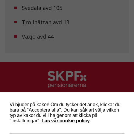
hemsidan.
Svedala avd 105
Trollhättan avd 13
Marknadsföring
Genom att dela
med dig av dina
Växjö avd 44
intressen och ditt
beteende när du
surfar ökar du
chansen att få se
personligt
anpassat innehåll
och erbjudanden.
SKPF Pensionärerna
Besök: Sveavägen 68
Vi bjuder på kakor! Om du tycker det är ok, klickar du
Post: Box 3619, 103 59 Stockholm
bara på "Acceptera alla". Du kan såklart välja vilken
Telefon: 010-222 81 00
typ av kakor du vill ha genom att klicka på
E-post:
info@skpf.se
"Inställningar".
Läs vår cookie policy