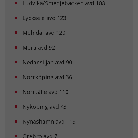
Ludvika/Smedjebacken avd 108
Lycksele avd 123
Mölndal avd 120
Mora avd 92
Nödvändiga
Dessa kakor
Nedansiljan avd 90
går inte att
välja bort. De
Norrköping avd 36
behövs för att
hemsidan
över huvud
Norrtälje avd 110
taget ska
fungera.
Nyköping avd 43
Statistik
Nynäshamn avd 119
För att vi ska
kunna
Örebro avd 7
förbättra