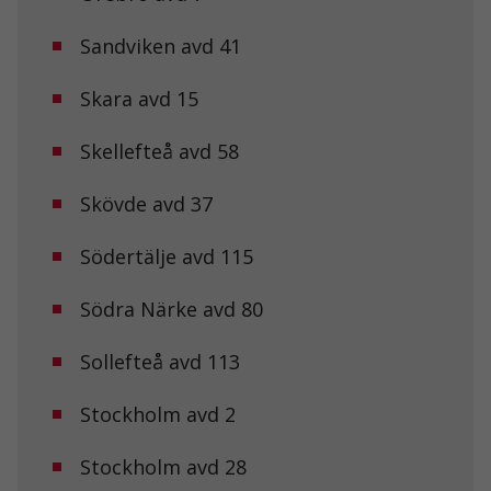
hemsidans
funktionalitet
Sandviken avd 41
och
uppbyggnad,
baserat på
Skara avd 15
hur
hemsidan
Skellefteå avd 58
används.
Skövde avd 37
Upplevelse
För att vår
Södertälje avd 115
hemsida ska
prestera så
bra som
Södra Närke avd 80
möjligt under
ditt besök.
Sollefteå avd 113
Om du nekar
de här
kakorna
Stockholm avd 2
kommer viss
funktionalitet
att försvinna
Stockholm avd 28
från