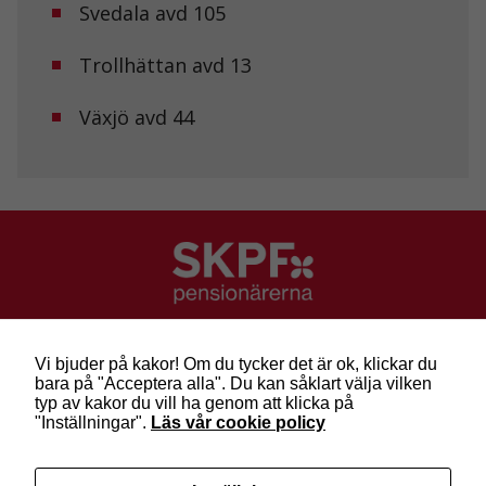
Svedala avd 105
Trollhättan avd 13
Växjö avd 44
SKPF Pensionärerna
Besök: Sveavägen 68
Vi bjuder på kakor! Om du tycker det är ok, klickar du
Post: Box 3619, 103 59 Stockholm
bara på "Acceptera alla". Du kan såklart välja vilken
Telefon: 010-222 81 00
typ av kakor du vill ha genom att klicka på
E-post:
info@skpf.se
"Inställningar".
Läs vår cookie policy
SKPF Pensionärerna är en organisation för