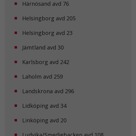
hemsidans
Härnösand avd 76
funktionalitet
och
Helsingborg avd 205
uppbyggnad,
baserat på
hur
Helsingborg avd 23
hemsidan
används.
Jämtland avd 30
Upplevelse
Karlsborg avd 242
För att vår
hemsida ska
Laholm avd 259
prestera så
bra som
möjligt under
Landskrona avd 296
ditt besök.
Om du nekar
de här
Lidköping avd 34
kakorna
kommer viss
Linköping avd 20
funktionalitet
att försvinna
från
Ludvika/Smedjebacken avd 108