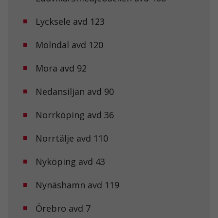
hemsidan.
Lycksele avd 123
Marknadsföring
Genom att dela
Mölndal avd 120
med dig av dina
intressen och ditt
Mora avd 92
beteende när du
surfar ökar du
chansen att få se
Nedansiljan avd 90
personligt
anpassat innehåll
och erbjudanden.
Norrköping avd 36
Norrtälje avd 110
Nyköping avd 43
Nynäshamn avd 119
Örebro avd 7