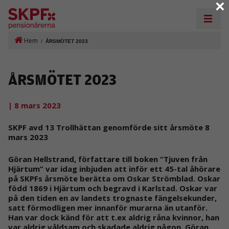
×
Hem
/
ÅRSMÖTET 2023
ÅRSMÖTET 2023
| 8 mars 2023
SKPF avd 13 Trollhättan genomförde sitt årsmöte 8
mars 2023
Göran Hellstrand, författare till boken “Tjuven från
Hjärtum” var idag inbjuden att inför ett 45-tal åhörare
på SKPFs årsmöte berätta om Oskar Strömblad. Oskar
född 1869 i Hjärtum och begravd i Karlstad. Oskar var
på den tiden en av landets trognaste fängelsekunder,
satt förmodligen mer innanför murarna än utanför.
Han var dock känd för att t.ex aldrig råna kvinnor, han
var aldrig våldsam och skadade aldrig någon. Göran