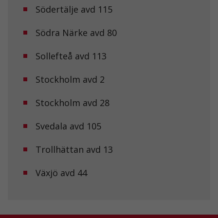
Södertälje avd 115
de här
kakorna
kommer viss
Södra Närke avd 80
funktionalitet
att försvinna
från
Sollefteå avd 113
hemsidan.
Stockholm avd 2
Marknadsföring
Stockholm avd 28
Genom att dela
med dig av dina
intressen och ditt
Svedala avd 105
beteende när du
surfar ökar du
chansen att få se
Trollhättan avd 13
personligt
anpassat innehåll
Växjö avd 44
och erbjudanden.