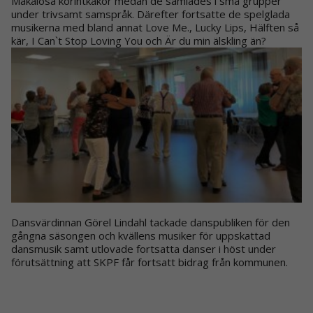
Makalösa korintkakor medan de samlades i små grupper
under trivsamt samspråk. Därefter fortsatte de spelglada
musikerna med bland annat Love Me., Lucky Lips, Hälften så
kär, I Can`t Stop Loving You och Är du min älskling än?
Dansvärdinnan Görel Lindahl tackade danspubliken för den
gångna säsongen och kvällens musiker för uppskattad
dansmusik samt utlovade fortsatta danser i höst under
förutsättning att SKPF får fortsatt bidrag från kommunen.