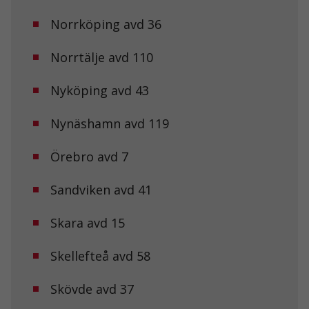
Norrköping avd 36
Statistik
För att vi ska
Norrtälje avd 110
kunna
förbättra
Nyköping avd 43
hemsidans
funktionalitet
och
Nynäshamn avd 119
uppbyggnad,
baserat på
hur
Örebro avd 7
hemsidan
används.
Sandviken avd 41
Skara avd 15
Upplevelse
För att vår
hemsida ska
Skellefteå avd 58
prestera så
bra som
möjligt under
Skövde avd 37
ditt besök.
Om du nekar