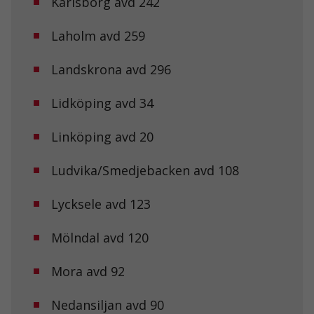
Karlsborg avd 242
Laholm avd 259
Landskrona avd 296
Lidköping avd 34
Linköping avd 20
Ludvika/Smedjebacken avd 108
Lycksele avd 123
Nödvändiga
Dessa kakor
går inte att
Mölndal avd 120
välja bort. De
behövs för att
Mora avd 92
hemsidan
över huvud
taget ska
Nedansiljan avd 90
fungera.