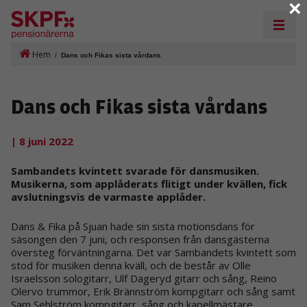
×
Hem
/
Dans och Fikas sista vårdans
Dans och Fikas sista vårdans
| 8 juni 2022
Sambandets kvintett svarade för dansmusiken.
Musikerna, som applåderats flitigt under kvällen, fick
avslutningsvis de varmaste applåder.
Dans & Fika på Sjuan hade sin sista motionsdans för
säsongen den 7 juni, och responsen från dansgästerna
översteg förväntningarna. Det var Sambandets kvintett som
stod för musiken denna kväll, och de består av Olle
Israelsson sologitarr, Ulf Dageryd gitarr och sång, Reino
Olervo trummor, Erik Brännström kompgitarr och sång samt
Sam Sehlström kompgitarr, sång och kapellmästare.