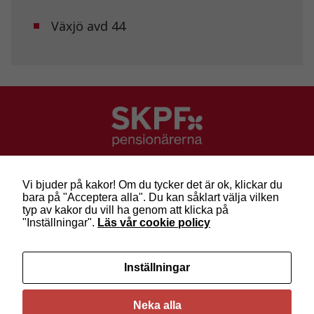
Marknadsföring
Växjö avd 44
Genom att dela
med dig av dina
intressen och ditt
beteende när du
surfar ökar du
chansen att få se
personligt
anpassat innehåll
och erbjudanden.
SKPF Pensionärerna
Besök: Sveavägen 68
Vi bjuder på kakor! Om du tycker det är ok, klickar du
Post: Box 3619, 103 59 Stockholm
bara på "Acceptera alla". Du kan såklart välja vilken
Telefon: 010-222 81 00
typ av kakor du vill ha genom att klicka på
E-post:
info@skpf.se
"Inställningar".
Läs vår cookie policy
SKPF Pensionärerna är en organisation för
Inställningar
pensionärer i alla åldrar. Vi försvarar välfärden och
kräver pensioner som går att leva på –
kom med
oss i dag!
Neka alla