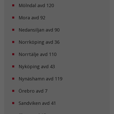
Mölndal avd 120
Mora avd 92
Nedansiljan avd 90
Nödvändiga
Dessa kakor
Norrköping avd 36
går inte att
välja bort. De
behövs för att
Norrtälje avd 110
hemsidan
över huvud
Nyköping avd 43
taget ska
fungera.
Nynäshamn avd 119
Statistik
Örebro avd 7
För att vi ska
kunna
förbättra
Sandviken avd 41
hemsidans
funktionalitet