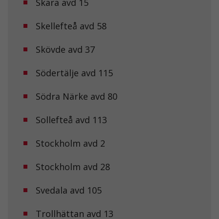
Skara avd 15
och
uppbyggnad,
baserat på
Skellefteå avd 58
hur
hemsidan
används.
Skövde avd 37
Södertälje avd 115
Upplevelse
För att vår
Södra Närke avd 80
hemsida ska
prestera så
bra som
Sollefteå avd 113
möjligt under
ditt besök.
Om du nekar
Stockholm avd 2
de här
kakorna
Stockholm avd 28
kommer viss
funktionalitet
att försvinna
Svedala avd 105
från
hemsidan.
Trollhättan avd 13