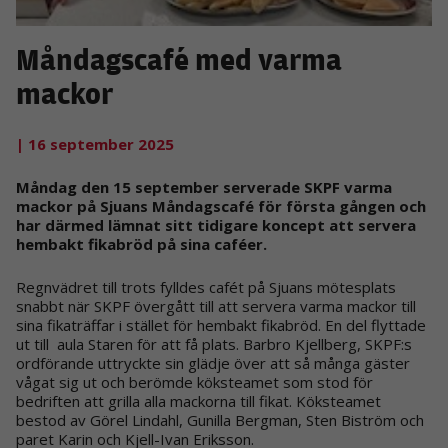
Måndagscafé med varma
mackor
| 16 september 2025
Måndag den 15 september serverade SKPF varma
mackor på Sjuans Måndagscafé för första gången och
har därmed lämnat sitt tidigare koncept att servera
hembakt fikabröd på sina caféer.
Regnvädret till trots fylldes cafét på Sjuans mötesplats
snabbt när SKPF övergått till att servera varma mackor till
sina fikaträffar i stället för hembakt fikabröd. En del flyttade
ut till aula Staren för att få plats. Barbro Kjellberg, SKPF:s
ordförande uttryckte sin glädje över att så många gäster
vågat sig ut och berömde köksteamet som stod för
bedriften att grilla alla mackorna till fikat. Köksteamet
bestod av Görel Lindahl, Gunilla Bergman, Sten Biström och
paret Karin och Kjell-Ivan Eriksson.