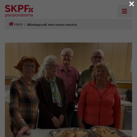
×
Hem
/
Måndagscafé med varma mackor