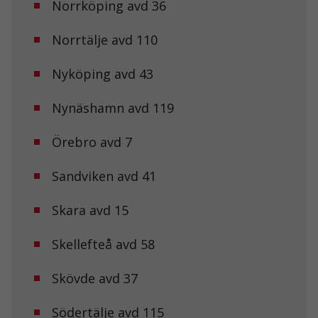
Norrköping avd 36
Statistik
Norrtälje avd 110
För att vi ska
kunna
förbättra
Nyköping avd 43
hemsidans
funktionalitet
Nynäshamn avd 119
och
uppbyggnad,
baserat på
Örebro avd 7
hur
hemsidan
används.
Sandviken avd 41
Skara avd 15
Upplevelse
För att vår
Skellefteå avd 58
hemsida ska
prestera så
bra som
Skövde avd 37
möjligt under
ditt besök.
Om du nekar
Södertälje avd 115