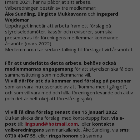
i mars 2021, har nu påbörjat sitt arbete.
Valberedningen består av tre medlemmar:
Åke Sundling, Birgitta Mukkavaara
och
Ingegerd
Wejdemar
Uppdraget innebär att arbeta fram ett förslag på
styrelseledamöter, kassör och revisorer, som ska
presenteras för föreningens medlemmar kommande
årsmöte (mars 2022).
Medlemmarna tar sedan ställning till förslaget vid årsmötet.
För att underlätta detta arbete, behövs också
medlemmarnas engagemang
för att styrelsen ska få den
sammansättning som medlemmarna vill.
Vi vill därför att du kommer med förslag på personer
som kan vara intresserade av att ”komma med i gänget”,
och som vill vara med och hålla föreningen levande och aktiv
(och det är helt okej att föreslå sig själv).
Vi vill få dina förslag senast den 15 januari 2022
Du kan skicka dina förslag, med kontaktuppgifter,
via e-
post
till:
lingsund@hotmail.com
,
eller
kontakta
valberedningens
sammankallande, Åke Sundling, via
sms
:
0730 4047 55
, eller
ringa honom
på samma