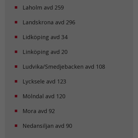
Laholm avd 259
Landskrona avd 296
Lidköping avd 34
Linköping avd 20
Ludvika/Smedjebacken avd 108
Lycksele avd 123
Nödvändiga
Dessa kakor
Mölndal avd 120
går inte att
välja bort. De
behövs för att
Mora avd 92
hemsidan
över huvud
Nedansiljan avd 90
taget ska
fungera.