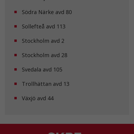
de här
kakorna
Södra Närke avd 80
kommer viss
funktionalitet
att försvinna
Sollefteå avd 113
från
hemsidan.
Stockholm avd 2
Marknadsföring
Stockholm avd 28
Genom att dela
med dig av dina
Svedala avd 105
intressen och ditt
beteende när du
surfar ökar du
Trollhättan avd 13
chansen att få se
personligt
anpassat innehåll
Växjö avd 44
och erbjudanden.