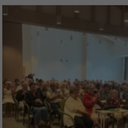
hur
hemsidan
används.
Upplevelse
För att vår
hemsida ska
prestera så
bra som
möjligt under
ditt besök.
Om du nekar
de här
kakorna
kommer viss
funktionalitet
att försvinna
från
hemsidan.
Marknadsföring