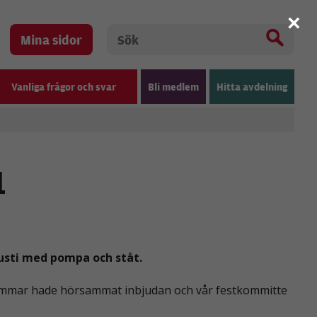
×
Mina sidor
Vanliga frågor och svar
Bli medlem
Hitta avdelning
1
sti med pompa och ståt.
dlemmar hade hörsammat inbjudan och vår festkommitte