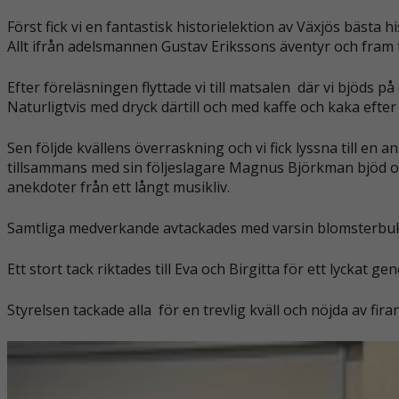
Först fick vi en fantastisk historielektion av Växjös bästa
Allt ifrån adelsmannen Gustav Erikssons äventyr och fram 
Efter föreläsningen flyttade vi till matsalen där vi bjöds på
Naturligtvis med dryck därtill och med kaffe och kaka efter
Sen följde kvällens överraskning och vi fick lyssna till 
tillsammans med sin följeslagare Magnus Björkman bjöd os
anekdoter från ett långt musikliv.
Samtliga medverkande avtackades med varsin blomsterbuk
Ett stort tack riktades till Eva och Birgitta för ett lyckat 
Styrelsen tackade alla för en trevlig kväll och nöjda av fira