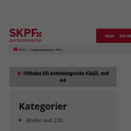
Hem
Om S
Hem
/
Jubileumsfesten 75+1
Tillbaka till avdelningssida Växjö, avd
44
Kategorier
Boden avd 220