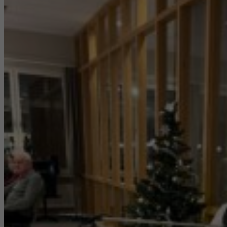
hur
hemsidan
används.
Upplevelse
För att vår
hemsida ska
prestera så
bra som
möjligt under
ditt besök.
Om du nekar
de här
kakorna
kommer viss
funktionalitet
att försvinna
från
hemsidan.
Marknadsföring