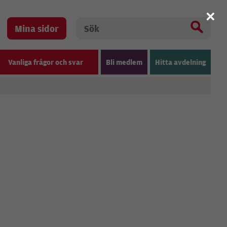
×
Mina sidor
Vanliga frågor och svar
Bli medlem
Hitta avdelning