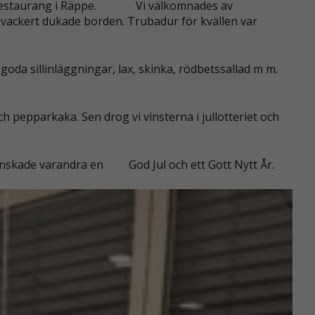
restaurang i Räppe.
Vi välkomnades av
e vackert dukade borden. Trubadur för kvällen var
oda sillinläggningar, lax, skinka, rödbetssallad m m.
 pepparkaka. Sen drog vi vinsterna i jullotteriet och
önskade varandra en
God Jul och ett Gott Nytt År.