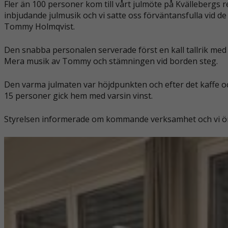
Fler än 100 personer kom till vårt julmöte på Kvällebergs 
inbjudande julmusik och vi satte oss förväntansfulla vid d
Tommy Holmqvist.
Den snabba personalen serverade först en kall tallrik med g
Mera musik av Tommy och stämningen vid borden steg.
Den varma julmaten var höjdpunkten och efter det kaffe och
15 personer gick hem med varsin vinst.
Styrelsen informerade om kommande verksamhet och vi 