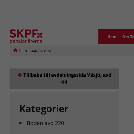
Hem
Om S
Hem
/
Julmöte 2025
Tillbaka till avdelningssida Växjö, avd
44
Kategorier
Boden avd 220