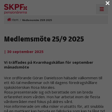
×
Hem
/
Medlemsmöte 25/9 2025
Medlemsmöte 25/9 2025
| 30 september 2025
Vi träffades på Kvarnhagskällan för september
månadsmöte
Vice ordförande Göran Danielsson hälsade välkommen till
ett 40-tal medlemmar och till dagens föredragshållare
sjuksköterskan Rosa Morales.
Rosa presenterade sig och berättade om sin breda
erfarenhet inom vården. Hon har arbetat inom de flesta
vårdområden med fokus på äldres vård.
Hon informerade om vilka risker vi utsätts för, att snubbla
på en mattkant kan betyda en fallolycka som kan ta lång tid