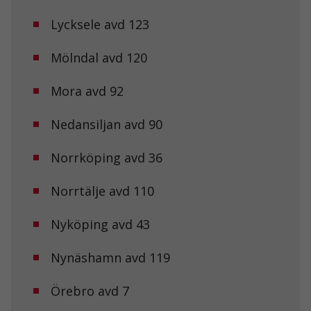
Lycksele avd 123
Mölndal avd 120
Mora avd 92
Nödvändiga
Nedansiljan avd 90
Dessa kakor
går inte att
välja bort. De
Norrköping avd 36
behövs för att
hemsidan
Norrtälje avd 110
över huvud
taget ska
fungera.
Nyköping avd 43
Nynäshamn avd 119
Statistik
För att vi ska
kunna
Örebro avd 7
förbättra