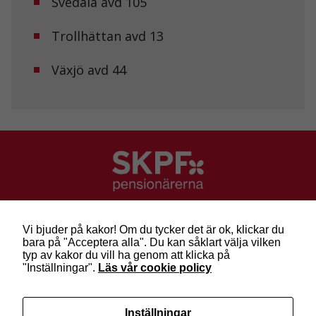
Svedala avd 105
Trollhättan avd 13
Marknadsföring
Genom att dela
Växjö avd 44
med dig av dina
intressen och ditt
beteende när du
surfar ökar du
chansen att få se
personligt
anpassat innehåll
och erbjudanden.
SKPF Pensionärerna
Besök: Sveavägen 68
Vi bjuder på kakor! Om du tycker det är ok, klickar du
Post: Box 3619, 103 59 Stockholm
bara på "Acceptera alla". Du kan såklart välja vilken
Telefon: 010-222 81 00
typ av kakor du vill ha genom att klicka på
E-post:
info@skpf.se
"Inställningar".
Läs vår cookie policy
SKPF Pensionärerna är en organisation för
Inställningar