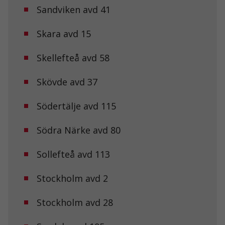
hemsidans
Sandviken avd 41
funktionalitet
och
uppbyggnad,
Skara avd 15
baserat på
hur
hemsidan
Skellefteå avd 58
används.
Skövde avd 37
Upplevelse
Södertälje avd 115
För att vår
hemsida ska
prestera så
Södra Närke avd 80
bra som
möjligt under
ditt besök.
Sollefteå avd 113
Om du nekar
de här
Stockholm avd 2
kakorna
kommer viss
funktionalitet
Stockholm avd 28
att försvinna
från
hemsidan.