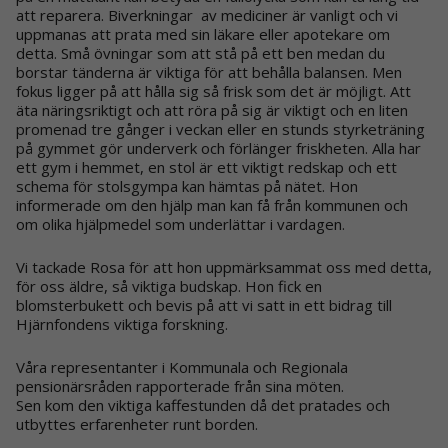
att reparera. Biverkningar av mediciner är vanligt och vi
uppmanas att prata med sin läkare eller apotekare om
detta. Små övningar som att stå på ett ben medan du
borstar tänderna är viktiga för att behålla balansen. Men
fokus ligger på att hålla sig så frisk som det är möjligt. Att
äta näringsriktigt och att röra på sig är viktigt och en liten
promenad tre gånger i veckan eller en stunds styrketräning
på gymmet gör underverk och förlänger friskheten. Alla har
ett gym i hemmet, en stol är ett viktigt redskap och ett
schema för stolsgympa kan hämtas på nätet. Hon
informerade om den hjälp man kan få från kommunen och
om olika hjälpmedel som underlättar i vardagen.
Vi tackade Rosa för att hon uppmärksammat oss med detta,
för oss äldre, så viktiga budskap. Hon fick en
blomsterbukett och bevis på att vi satt in ett bidrag till
Hjärnfondens viktiga forskning.
Våra representanter i Kommunala och Regionala
pensionärsråden rapporterade från sina möten.
Sen kom den viktiga kaffestunden då det pratades och
utbyttes erfarenheter runt borden.