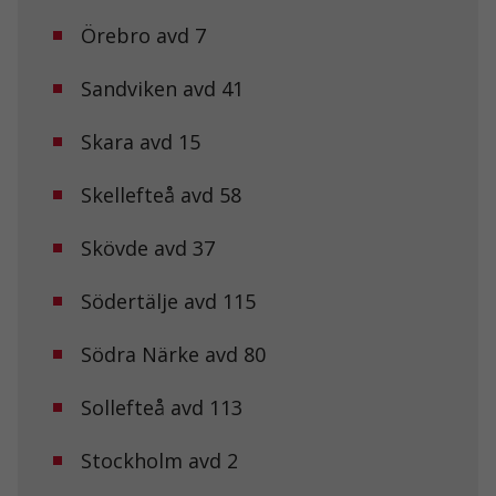
För att vår
Örebro avd 7
hemsida ska
prestera så
bra som
Sandviken avd 41
möjligt under
ditt besök.
Skara avd 15
Om du nekar
de här
kakorna
Skellefteå avd 58
kommer viss
funktionalitet
att försvinna
Skövde avd 37
från
hemsidan.
Södertälje avd 115
Södra Närke avd 80
Marknadsföring
Genom att dela
med dig av dina
Sollefteå avd 113
intressen och ditt
beteende när du
surfar ökar du
Stockholm avd 2
chansen att få se
personligt