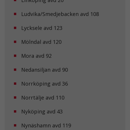
går inte att
välja bort. De
Ludvika/Smedjebacken avd 108
behövs för att
hemsidan
över huvud
Lycksele avd 123
taget ska
fungera.
Mölndal avd 120
Statistik
Mora avd 92
För att vi ska
kunna
Nedansiljan avd 90
förbättra
hemsidans
funktionalitet
Norrköping avd 36
och
uppbyggnad,
baserat på
Norrtälje avd 110
hur
hemsidan
Nyköping avd 43
används.
Nynäshamn avd 119
Upplevelse