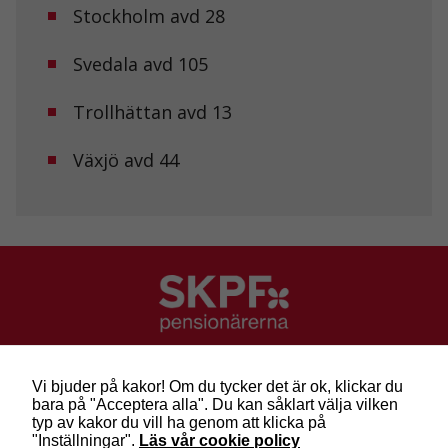
Stockholm avd 28
anpassat innehåll
och erbjudanden.
Svedala avd 105
Trollhättan avd 13
Växjö avd 44
SKPF Pensionärerna
Besök: Sveavägen 68
Vi bjuder på kakor! Om du tycker det är ok, klickar du
Post: Box 3619, 103 59 Stockholm
bara på "Acceptera alla". Du kan såklart välja vilken
Telefon: 010-222 81 00
typ av kakor du vill ha genom att klicka på
E-post:
info@skpf.se
"Inställningar".
Läs vår cookie policy