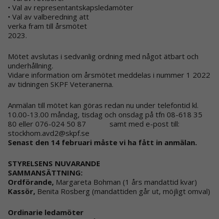
• Val av representantskapsledamöter
• Val av valberedning att
verka fram till årsmötet
2023.
Mötet avslutas i sedvanlig ordning med något ätbart och
underhållning.
Vidare information om årsmötet meddelas i nummer 1 2022
av tidningen SKPF Veteranerna.
Anmälan till mötet kan göras redan nu under telefontid kl.
10.00-13.00 måndag, tisdag och onsdag på tfn 08-618 35
80 eller 076-024 50 87 samt med e-post till:
stockhom.avd2@skpf.se
Senast den 14 februari måste vi ha fått in anmälan.
STYRELSENS NUVARANDE
SAMMANSÄTTNING:
Ordförande,
Margareta Bohman (1 års mandattid kvar)
Kassör,
Benita Rosberg (mandattiden går ut, möjligt omval)
Ordinarie ledamöter