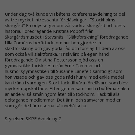
Under dag två kunde vi i båtens konferensavdelning ta del
av tre mycket intressanta föreläsningar.
”
Stockholms
skärgård” En odyssé genom vår vackra skärgård och dess
historia. Föredragande Kristina Popoff från
Skärgårdsmuséet i Stavsnäs. ”Släktforskning” föredragande
Ulla Comérus berättade om hur hon gjorde sin
släktforskning och gav goda råd och förslag till dem av oss
som också vill släktforska. ”Friskvård på egen hand”
föredragande Christina Pettersson bjöd oss en
gymnastikhistorisk resa från Arne Tammer och
husmorsgymnastiken till Susanne Lanefelt samtidigt som
hon visade och gav oss goda råd i hur vi med enkla medel
kan träna i vardagen. Stort tack till våra föreläsare som blev
mycket uppskattade. Efter gemensam lunch i buffématsalen
anlände vi så småningom åter till Stockholm. Tack till alla
deltagande medlemmar. Det är ni och samvaron med er
som gör de här resorna så innehållsrika.
Styrelsen SKPF Avdelning 2