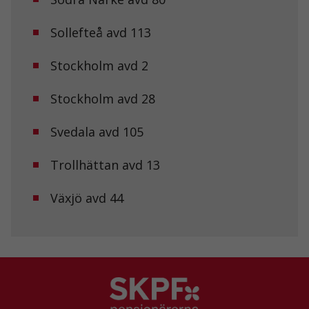
Sollefteå avd 113
Upplevelse
För att vår
Stockholm avd 2
hemsida ska
prestera så
bra som
Stockholm avd 28
möjligt under
ditt besök.
Svedala avd 105
Om du nekar
de här
kakorna
Trollhättan avd 13
kommer viss
funktionalitet
att försvinna
Växjö avd 44
från
hemsidan.
Marknadsföring
Genom att dela
med dig av dina
intressen och ditt