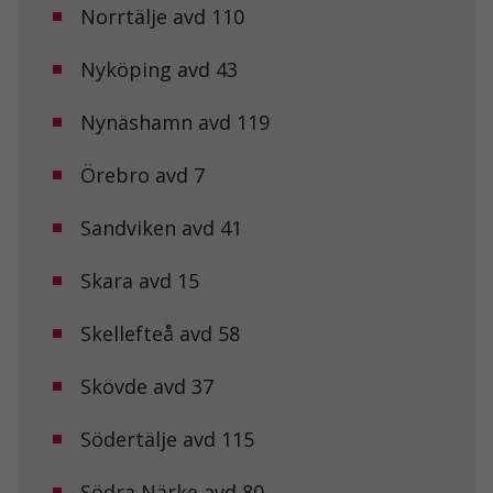
Norrtälje avd 110
Nödvändiga
Dessa kakor
Nyköping avd 43
går inte att
välja bort. De
Nynäshamn avd 119
behövs för att
hemsidan
över huvud
Örebro avd 7
taget ska
fungera.
Sandviken avd 41
Statistik
Skara avd 15
För att vi ska
kunna
Skellefteå avd 58
förbättra
hemsidans
funktionalitet
Skövde avd 37
och
uppbyggnad,
baserat på
Södertälje avd 115
hur
hemsidan
Södra Närke avd 80
används.