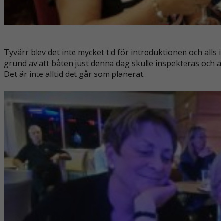
Tyvärr blev det inte mycket tid för introduktionen och alls i
grund av att båten just denna dag skulle inspekteras och a
Det är inte alltid det går som planerat.