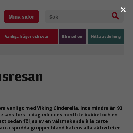
×
Mina sidor
Vanliga frågor och svar
Bli medlem
Hitta avdelning
msresan
 vanligt med Viking Cinderella. Inte mindre än 93
esans första dag inleddes med lite bubbel och en
 att sedan följas av en välsmakande à la carte
o i spridda grupper bland båtens alla aktiviteter.