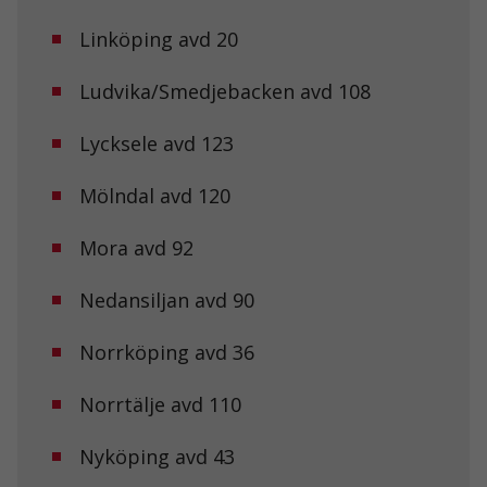
Dessa kakor
går inte att
Linköping avd 20
välja bort. De
behövs för att
Ludvika/Smedjebacken avd 108
hemsidan
över huvud
taget ska
Lycksele avd 123
fungera.
Mölndal avd 120
Statistik
För att vi ska
Mora avd 92
kunna
förbättra
Nedansiljan avd 90
hemsidans
funktionalitet
och
Norrköping avd 36
uppbyggnad,
baserat på
hur
Norrtälje avd 110
hemsidan
används.
Nyköping avd 43