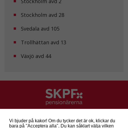
Stockholm avd 2
personligt
anpassat innehåll
Stockholm avd 28
och erbjudanden.
Svedala avd 105
Trollhättan avd 13
Växjö avd 44
SKPF Pensionärerna
Besök: Sveavägen 68
Vi bjuder på kakor! Om du tycker det är ok, klickar du
Post: Box 3619, 103 59 Stockholm
bara på "Acceptera alla". Du kan såklart välja vilken