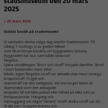
stadsmuseum den 20 mars
2025
| 25 mars 2025
Guidat besök på stadsmuseet
Vi samlades denna soliga dag utanför Stadsmuseet. På
våning 1 mottogs vi av guiden Mikael
som till en början berätta om byggnadens historia.
Byggnaden har bl.a. varit både skola och
fängelse.
Själva utställningen ”Brott och Straff” började därefter. Brott
i stort bedömdes mest efter
bibeln, ingen fängelse straff var aktuella utan mest stränga
kroppsstraff. Prygel och
skamstraff var det vanligaste. Vid Stortorget fanns en
skamstolpe som den anklagade
kedjades till och blev piskad eller hånad på olika sätt av
förbipasserade. Hängning och
halshuggning var något ”lättare” straff. Andra straff var att
få alla ben i kroppen knäckta och