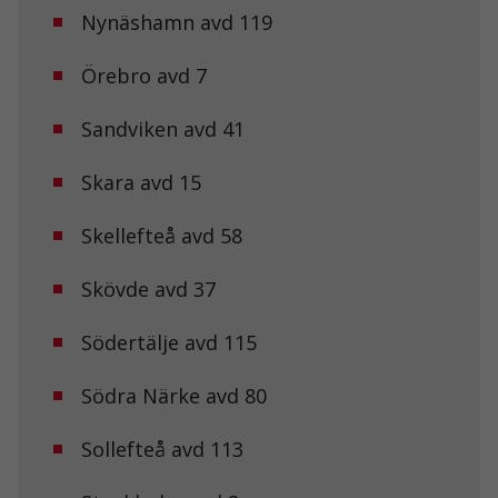
Nynäshamn avd 119
Upplevelse
För att vår
hemsida ska
Örebro avd 7
prestera så
bra som
möjligt under
Sandviken avd 41
ditt besök.
Om du nekar
Skara avd 15
de här
kakorna
kommer viss
Skellefteå avd 58
funktionalitet
att försvinna
från
Skövde avd 37
hemsidan.
Södertälje avd 115
Marknadsföring
Södra Närke avd 80
Genom att dela
med dig av dina
intressen och ditt
Sollefteå avd 113
beteende när du
surfar ökar du
chansen att få se