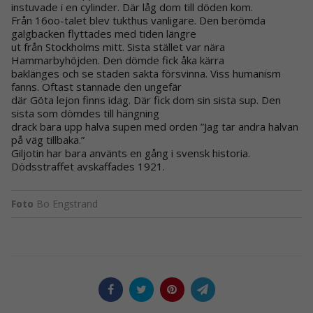
instuvade i en cylinder. Där låg dom till döden kom.
Från 16oo-talet blev tukthus vanligare. Den berömda
galgbacken flyttades med tiden längre
ut från Stockholms mitt. Sista stället var nära
Hammarbyhöjden. Den dömde fick åka kärra
baklänges och se staden sakta försvinna. Viss humanism
fanns. Oftast stannade den ungefär
där Göta lejon finns idag. Där fick dom sin sista sup. Den
sista som dömdes till hängning
drack bara upp halva supen med orden ”Jag tar andra halvan
på väg tillbaka.”
Giljotin har bara använts en gång i svensk historia.
Dödsstraffet avskaffades 1921.
Foto
Bo Engstrand