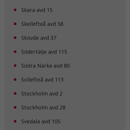
Skara avd 15
Skellefteå avd 58
Skövde avd 37
Nödvändiga
Dessa kakor
Södertälje avd 115
går inte att
välja bort. De
behövs för att
Södra Närke avd 80
hemsidan
över huvud
Sollefteå avd 113
taget ska
fungera.
Stockholm avd 2
Statistik
Stockholm avd 28
För att vi ska
kunna
Svedala avd 105
förbättra
hemsidans