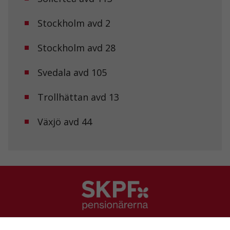
Upplevelse
Stockholm avd 2
För att vår
hemsida ska
Stockholm avd 28
prestera så
bra som
möjligt under
Svedala avd 105
ditt besök.
Om du nekar
de här
Trollhättan avd 13
kakorna
kommer viss
Växjö avd 44
funktionalitet
att försvinna
från
hemsidan.
Marknadsföring
Genom att dela
med dig av dina
intressen och ditt
beteende när du
SKPF Pensionärerna