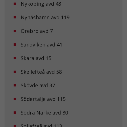
Nyköping avd 43
Nödvändiga
Dessa kakor
går inte att
Nynäshamn avd 119
välja bort. De
behövs för att
hemsidan
Örebro avd 7
över huvud
taget ska
Sandviken avd 41
fungera.
Skara avd 15
Statistik
För att vi ska
Skellefteå avd 58
kunna
förbättra
hemsidans
Skövde avd 37
funktionalitet
och
Södertälje avd 115
uppbyggnad,
baserat på
hur
Södra Närke avd 80
hemsidan
används.
Sollefteå avd 113