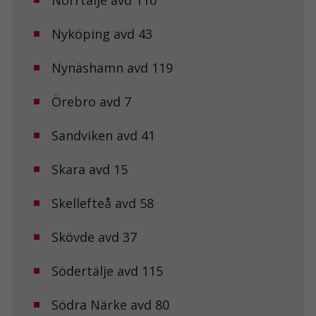
Nyköping avd 43
Nynäshamn avd 119
Örebro avd 7
Sandviken avd 41
Skara avd 15
Nödvändiga
Dessa kakor
Skellefteå avd 58
går inte att
välja bort. De
behövs för att
Skövde avd 37
hemsidan
över huvud
taget ska
Södertälje avd 115
fungera.
Södra Närke avd 80