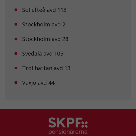
Statistik
Sollefteå avd 113
För att vi ska
kunna
förbättra
Stockholm avd 2
hemsidans
funktionalitet
och
Stockholm avd 28
uppbyggnad,
baserat på
Svedala avd 105
hur
hemsidan
används.
Trollhättan avd 13
Växjö avd 44
Upplevelse
För att vår
hemsida ska
prestera så
bra som
möjligt under
ditt besök.
Om du nekar
de här
kakorna