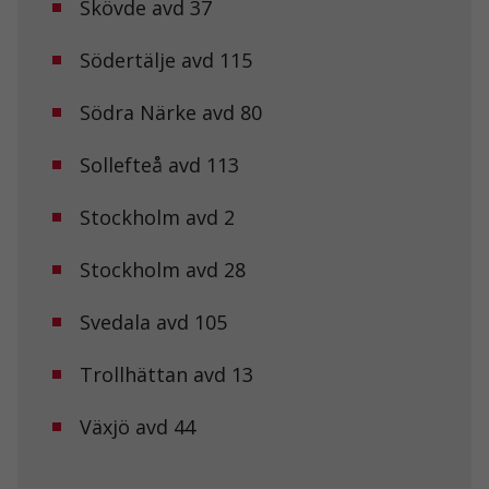
Skövde avd 37
fungera.
Södertälje avd 115
Statistik
För att vi ska
Södra Närke avd 80
kunna
förbättra
hemsidans
Sollefteå avd 113
funktionalitet
och
Stockholm avd 2
uppbyggnad,
baserat på
hur
Stockholm avd 28
hemsidan
används.
Svedala avd 105
Upplevelse
Trollhättan avd 13
För att vår
hemsida ska
Växjö avd 44
prestera så
bra som
möjligt under
ditt besök.