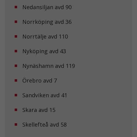
Nedansiljan avd 90
Norrköping avd 36
Norrtälje avd 110
Nyköping avd 43
Nynäshamn avd 119
Örebro avd 7
Sandviken avd 41
Nödvändiga
Dessa kakor
går inte att
Skara avd 15
välja bort. De
behövs för att
hemsidan
Skellefteå avd 58
över huvud
taget ska