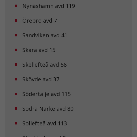
Dessa kakor
Nynäshamn avd 119
går inte att
välja bort. De
behövs för att
Örebro avd 7
hemsidan
över huvud
Sandviken avd 41
taget ska
fungera.
Skara avd 15
Statistik
Skellefteå avd 58
För att vi ska
kunna
förbättra
Skövde avd 37
hemsidans
funktionalitet
Södertälje avd 115
och
uppbyggnad,
baserat på
Södra Närke avd 80
hur
hemsidan
används.
Sollefteå avd 113