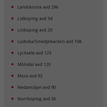
Landskrona avd 296
Lidköping avd 34
Linköping avd 20
Ludvika/Smedjebacken avd 108
Lycksele avd 123
Nödvändiga
Mölndal avd 120
Dessa kakor
går inte att
välja bort. De
Mora avd 92
behövs för att
hemsidan
Nedansiljan avd 90
över huvud
taget ska
fungera.
Norrköping avd 36