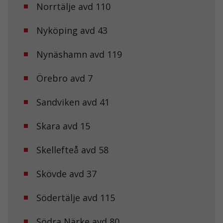
Norrtälje avd 110
Statistik
För att vi ska
Nyköping avd 43
kunna
förbättra
hemsidans
Nynäshamn avd 119
funktionalitet
och
uppbyggnad,
Örebro avd 7
baserat på
hur
Sandviken avd 41
hemsidan
används.
Skara avd 15
Upplevelse
Skellefteå avd 58
För att vår
hemsida ska
prestera så
Skövde avd 37
bra som
möjligt under
Södertälje avd 115
ditt besök.
Om du nekar
de här
Södra Närke avd 80