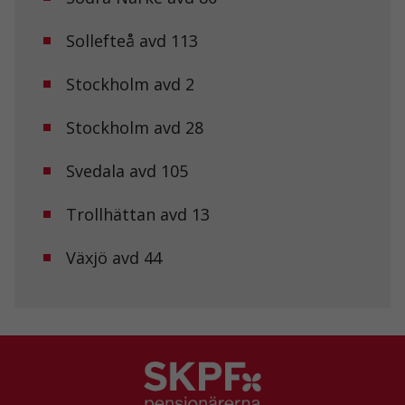
kakorna
kommer viss
funktionalitet
Sollefteå avd 113
att försvinna
från
Stockholm avd 2
hemsidan.
Stockholm avd 28
Marknadsföring
Genom att dela
Svedala avd 105
med dig av dina
intressen och ditt
beteende när du
Trollhättan avd 13
surfar ökar du
chansen att få se
Växjö avd 44
personligt
anpassat innehåll
och erbjudanden.