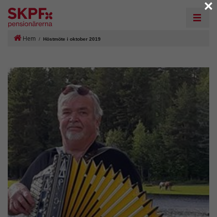
×
Hem
/
Höstmöte i oktober 2019