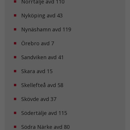
Norrtälje avd 110
Nyköping avd 43
Nynäshamn avd 119
Örebro avd 7
Sandviken avd 41
Skara avd 15
Nödvändiga
Dessa kakor
Skellefteå avd 58
går inte att
välja bort. De
behövs för att
Skövde avd 37
hemsidan
över huvud
taget ska
Södertälje avd 115
fungera.
Södra Närke avd 80