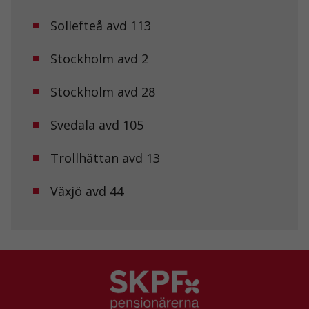
Statistik
Sollefteå avd 113
För att vi ska
kunna
förbättra
Stockholm avd 2
hemsidans
funktionalitet
och
Stockholm avd 28
uppbyggnad,
baserat på
Svedala avd 105
hur
hemsidan
används.
Trollhättan avd 13
Växjö avd 44
Upplevelse
För att vår
hemsida ska
prestera så
bra som
möjligt under
ditt besök.
Om du nekar
de här
kakorna