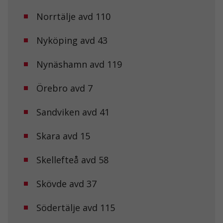
Norrtälje avd 110
Nyköping avd 43
Nynäshamn avd 119
Örebro avd 7
Sandviken avd 41
Nödvändiga
Skara avd 15
Dessa kakor
går inte att
Skellefteå avd 58
välja bort. De
behövs för att
hemsidan
Skövde avd 37
över huvud
taget ska
fungera.
Södertälje avd 115