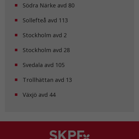
Södra Närke avd 80
Statistik
För att vi ska
Sollefteå avd 113
kunna
förbättra
hemsidans
Stockholm avd 2
funktionalitet
och
Stockholm avd 28
uppbyggnad,
baserat på
hur
Svedala avd 105
hemsidan
används.
Trollhättan avd 13
Upplevelse
Växjö avd 44
För att vår
hemsida ska
prestera så
bra som
möjligt under
ditt besök.
Om du nekar
de här