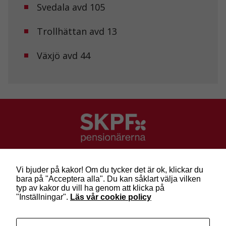
och erbjudanden.
Svedala avd 105
Trollhättan avd 13
Växjö avd 44
SKPF Pensionärerna
Besök: Sveavägen 68
Vi bjuder på kakor! Om du tycker det är ok, klickar du
Post: Box 3619, 103 59 Stockholm
bara på "Acceptera alla". Du kan såklart välja vilken
Telefon: 010-222 81 00
typ av kakor du vill ha genom att klicka på
E-post:
info@skpf.se
"Inställningar".
Läs vår cookie policy
SKPF Pensionärerna är en organisation för