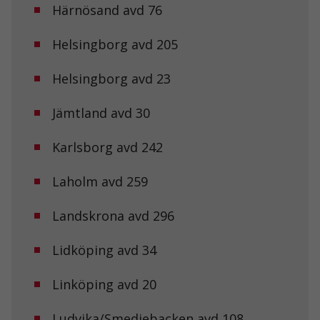
Härnösand avd 76
Helsingborg avd 205
Helsingborg avd 23
Jämtland avd 30
Karlsborg avd 242
Laholm avd 259
Landskrona avd 296
Lidköping avd 34
Linköping avd 20
Nödvändiga
Dessa kakor
går inte att
Ludvika/Smedjebacken avd 108