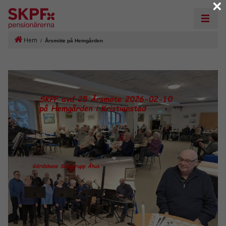
×
Hem
/
Årsmöte på Hemgården