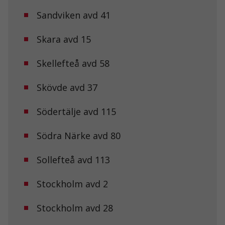
hemsida ska
Sandviken avd 41
prestera så
bra som
möjligt under
Skara avd 15
ditt besök.
Om du nekar
de här
Skellefteå avd 58
kakorna
kommer viss
Skövde avd 37
funktionalitet
att försvinna
från
Södertälje avd 115
hemsidan.
Södra Närke avd 80
Marknadsföring
Genom att dela
Sollefteå avd 113
med dig av dina
intressen och ditt
Stockholm avd 2
beteende när du
surfar ökar du
chansen att få se
Stockholm avd 28
personligt
anpassat innehåll