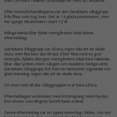
mars-26 mars i Malmö. Gratisbiljetter finns att avhämta.
Efter mötesförhandlingarna var det Gärdskans sånggrupp
från Åhus som tog över. Det är 14 glada pensionärer, som
har sjungit tillsammans i snart 12 år
Många kända låtar fyllde Hemgårdens lokal denna
eftermiddag.
Gärdskans Sånggrupp var så bra, ingen villa att de skulle
sluta, men fika blev det till sist. Efter fikat med en god
smörgås, fylldes återigen Hemgårdens lokal med välkända
låtar. Alla rycktes med i sången och musikens härliga värld.
Gärdskans Sånggrupp fick fram en fantastisk rogivande och
glad stämning. Ingen ville att de skulle sluta.
Ett stort tack till alla i Sånggruppen ni är bara så bra.
Eftermiddagen avslutades med lottdragning, med mycket
fina vinster som Birgitta Sivtoft hade ordnat.
Denna eftermiddag var en typisk vinterdag i Skåne. Lite snö