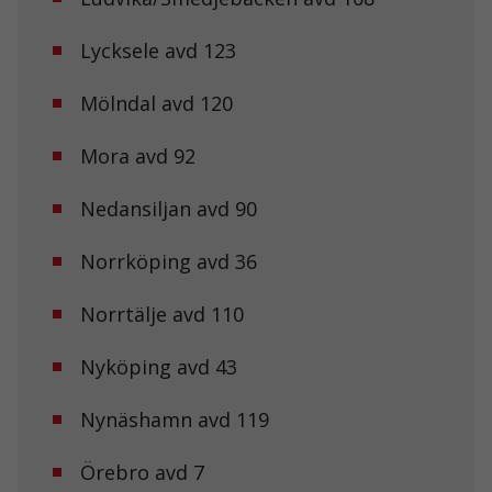
välja bort. De
behövs för att
hemsidan
Lycksele avd 123
över huvud
taget ska
Mölndal avd 120
fungera.
Mora avd 92
Statistik
För att vi ska
Nedansiljan avd 90
kunna
förbättra
hemsidans
Norrköping avd 36
funktionalitet
och
Norrtälje avd 110
uppbyggnad,
baserat på
hur
Nyköping avd 43
hemsidan
används.
Nynäshamn avd 119
Upplevelse
Örebro avd 7
För att vår