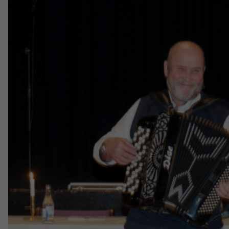
med dig av dina
intressen och ditt
beteende när du
surfar ökar du
chansen att få se
personligt
anpassat innehåll
och erbjudanden.