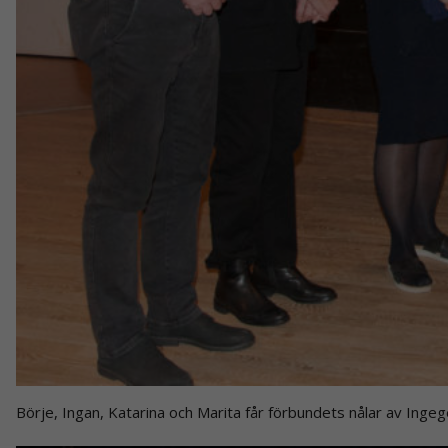
hur
hemsidan
används.
Upplevelse
För att vår
hemsida ska
prestera så
bra som
möjligt under
ditt besök.
Om du nekar
de här
kakorna
kommer viss
funktionalitet
att försvinna
från
hemsidan.
Börje, Ingan, Katarina och Marita får förbundets nålar av Ingeg
Marknadsföring
Genom att dela