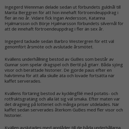
Ingegerd Wennman delade sedan ut förbundets guldnål till
Marita Berggren för att hon innehaft förtroendeuppdrag i
fler än nio år. Vidare fick Ingan Andersson, Katarina
Hjalmarsson och Börje Hjalmarsson förbundets silvernål för
att de innehaft förtroendeuppdrag i fler än sex år.
Ingegerd tackade sedan Barbro Westergren för ett väl
genomfört årsmöte och avslutade årsmötet.
Kvällens underhållning bestod av GuBes som består av
Gunnar som spelar dragspel och Bertil på gitarr. Båda sjöng
visor och berättade historier. De gjorde paus efter en
halvtimma för att alla skulle äta och lovade fortsätta när
kaffet serverades.
Kvällens förtäring bestod av kycklingfilé med potatis- och
rotfruktsgratäng och alla lät sig väl smaka. Efter maten var
det dragning på lotteriet och många priser utdelades. När
kaffet sedan serverades återkom GuBes med fler visor och
historier.
Kvällen avslutades med applåder till de båda underhållarna.