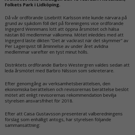
Folkets Park i Lidköping.
Då vår ordförande Lisebritt Karlsson inte kunde närvara på
grund av sjukdom föll det på föreningens vice ordförande
Ingegerd Wennmans lott att öppna årsmötet och hälsa
nästan 80 medlemmar välkomna. Mötet inleddes med att
Ingegerd läste dikten ”Det är vackrast när det skymmer” av
Per Lagerqvist till åminnelse av under året avlidna
medlemmar varefter en tyst minut hölls.
Distriktets ordförande Barbro Westergren valdes sedan att
leda årsmötet med Barbro Nilsson som sekreterare.
Efter genomgång av verksamhetsberättelsen, den
ekonomiska berättelsen och revisorernas berättelse beslöt
mötet att enligt revisorernas rekommendation bevilja
styrelsen ansvarsfrihet för 2018.
Efter att Caisa Gustavsson presenterat valberedningens
förslag som enhälligt antogs, har styrelsen följande
sammansättning: