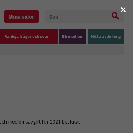
×
Mina sidor
Vanliga frågor och svar
Bli medlem
Hitta avdelning
ch medlemsavgift för 2021 beslutas.