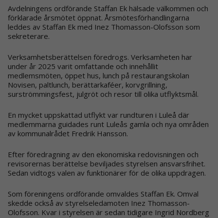
Avdelningens ordförande Staffan Ek hälsa
de
välkommen och
förklara
de
årsmötet öppnat. Årsmötesförhandlingarna
leddes av Staffan Ek med
Inez Thomasson-Olofsson
som
sekreterare.
Verksamhetsberättelsen föredrogs. Verksamheten har
under år 202
5
varit omfattande och innehållit
medlemsmöten, öppet hus, lunch på restaurangskolan
Novisen, paltlunch, berättarkaféer, korvgrillning,
surströmmingsfest, julgröt och resor till olika utflyktsmål.
En mycket uppskattad utflykt var rundturen i Luleå där
medlemmarna guidades runt Luleås gamla och nya områden
av
kommunalrådet
Fredrik Hansson.
Efter föredragning av den ekonomiska redovisningen och
revisorernas berättelse beviljades styrelsen ansvarsfrihet.
Sedan vidtogs valen av funktionärer för de olika uppdragen.
Som föreningens ordförande omvaldes Staffan Ek. Omval
skedde också av styrelseledamoten Inez Thomasson-
Olofsson. Kvar i styrelsen är sedan tidigare Ingrid Nordberg