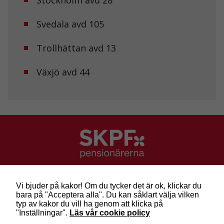
Stockholm avd 28
anpassat innehåll
och erbjudanden.
Svedala avd 105
Trollhättan avd 13
Växjö avd 44
SKPF Pensionärerna
Besök: Sveavägen 68
Vi bjuder på kakor! Om du tycker det är ok, klickar du
Post: Box 3619, 103 59 Stockholm
bara på "Acceptera alla". Du kan såklart välja vilken
Telefon: 010-222 81 00
typ av kakor du vill ha genom att klicka på
E-post:
info@skpf.se
"Inställningar".
Läs vår cookie policy