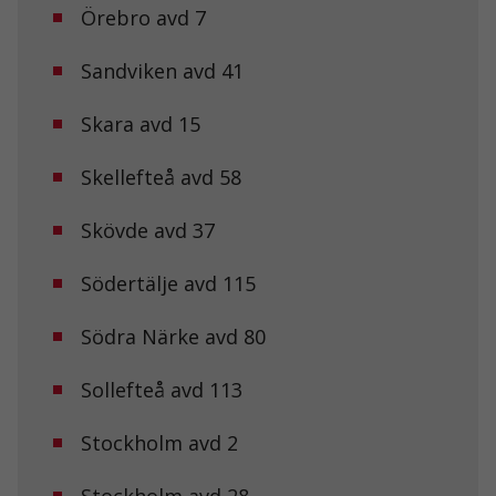
För att vår
Örebro avd 7
hemsida ska
prestera så
Sandviken avd 41
bra som
möjligt under
ditt besök.
Skara avd 15
Om du nekar
de här
kakorna
Skellefteå avd 58
kommer viss
funktionalitet
Skövde avd 37
att försvinna
från
hemsidan.
Södertälje avd 115
Södra Närke avd 80
Marknadsföring
Genom att dela
med dig av dina
Sollefteå avd 113
intressen och ditt
beteende när du
Stockholm avd 2
surfar ökar du
chansen att få se
personligt