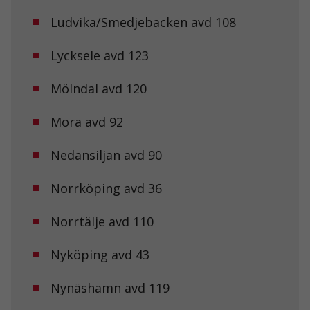
går inte att
välja bort. De
Ludvika/Smedjebacken avd 108
behövs för att
hemsidan
över huvud
Lycksele avd 123
taget ska
fungera.
Mölndal avd 120
Mora avd 92
Statistik
För att vi ska
kunna
Nedansiljan avd 90
förbättra
hemsidans
funktionalitet
Norrköping avd 36
och
uppbyggnad,
Norrtälje avd 110
baserat på
hur
hemsidan
Nyköping avd 43
används.
Nynäshamn avd 119
Upplevelse