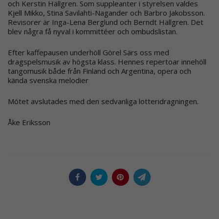
och Kerstin Hällgren.
Som suppleanter i styrelsen valdes
Kjell Mikko,
Stina
Savilahti
-Nagander
och Barbro Jakobsson
.
Revisorer är Inga-Lena Berglund och Berndt Hällgren.
Det
blev några få nyval i kommittéer och ombudslistan.
Efter kaffepausen underhöll
Görel Särs oss med
dragspelsmusik av högsta klass. Hennes repertoar innehöll
tangomusik både från Finland och Argentina, opera och
kända svenska melodier
Mötet avslutades med den sedvanliga lotteridragningen.
Åke Eriksson