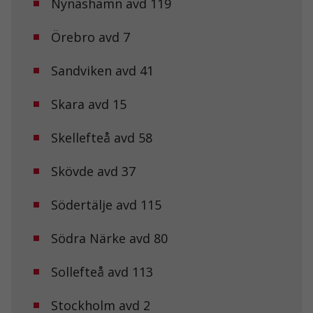
Nynäshamn avd 119
Örebro avd 7
Sandviken avd 41
Skara avd 15
Skellefteå avd 58
Nödvändiga
Dessa kakor
Skövde avd 37
går inte att
välja bort. De
behövs för att
Södertälje avd 115
hemsidan
över huvud
taget ska
Södra Närke avd 80
fungera.
Sollefteå avd 113
Statistik
Stockholm avd 2
För att vi ska